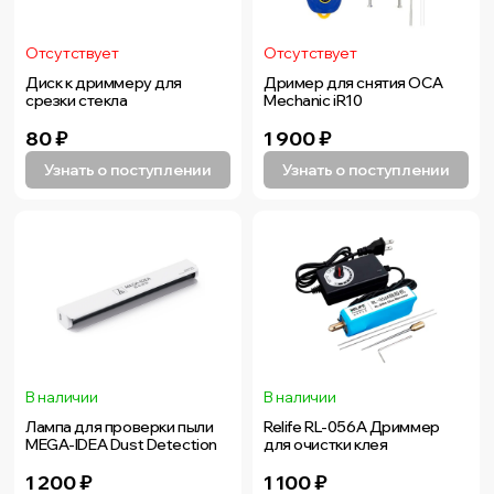
Отсутствует
Отсутствует
Диск к дриммеру для
Дример для снятия OCA
срезки стекла
Mechanic iR10
80
₽
1 900
₽
Узнать о поступлении
Узнать о поступлении
В наличии
В наличии
Лампа для проверки пыли
Relife RL-056A Дриммер
MEGA-IDEA Dust Detection
для очистки клея
1 200
₽
1 100
₽