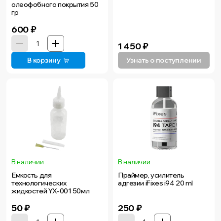
олеофобного покрытия 50
гр
600
₽
1 450
₽
В корзину
Узнать о поступлении
В наличии
В наличии
Емкость для
Праймер, усилитель
технологических
адгезии iFixes i94 20 ml
жидкостей YX-001 50мл
50
₽
250
₽