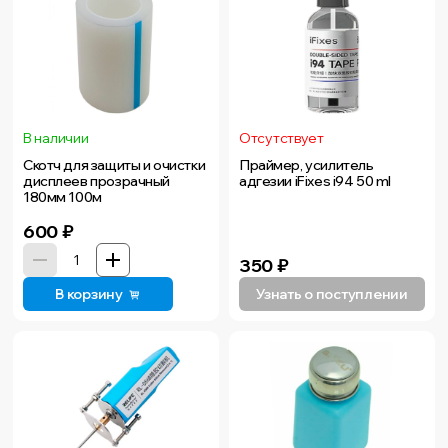
В наличии
Отсутствует
Скотч для защиты и очистки
Праймер, усилитель
дисплеев прозрачный
адгезии iFixes i94 50 ml
180мм 100м
600
₽
350
₽
В корзину
Узнать о поступлении