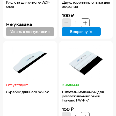
Кислота для очистки ACF-
Двухсторонняя лопатка для
клея
вскрытия
100
₽
Не указана
Узнать о поступлении
В корзину
Отсутствует
В наличии
Скребок для iPad FW-P-6
Шпатель маленький для
разглаживания пленки
Forward FW-P-7
150
₽