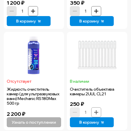
1 200
₽
350
₽
В корзину
В корзину
Отсутствует
В наличии
Жидкость очиститель
Очиститель объектива
камер (для ультразвуковых
камеры 2UUL CL21
ванн) Mechanic RS180Max
500 гр
250
₽
2 200
₽
Узнать о поступлении
В корзину