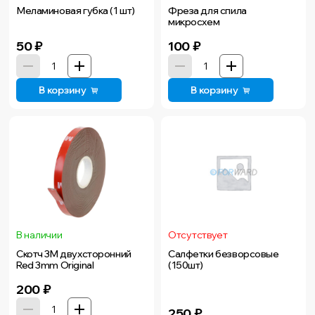
Меламиновая губка (1 шт)
Фреза для спила
микросхем
50
₽
100
₽
В корзину
В корзину
В наличии
Отсутствует
Скотч 3M двухсторонний
Салфетки безворсовые
Red 3mm Original
(150шт)
200
₽
250
₽