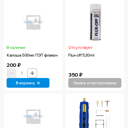
В наличии
Отсутствует
Калоша 500мл ПЭТ флакон
Flux-off 520ml
200
₽
350
₽
В корзину
Узнать о поступлении