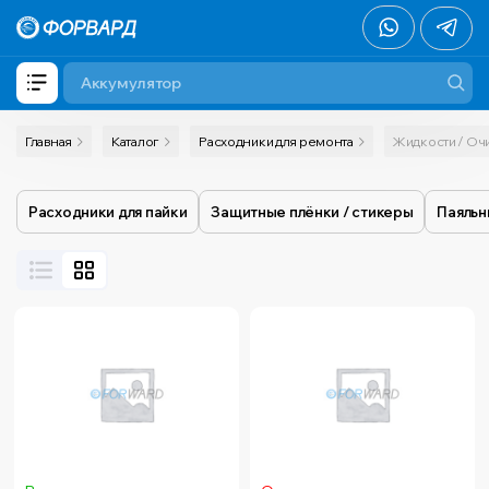
Главная
Каталог
Расходники для ремонта
Жидкости / Оч
Расходники для пайки
Защитные плёнки / стикеры
Паяльн