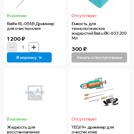
В наличии
Отсутствует
Relife RL-056B Дриммер
Емкость для
для очистки клея
технологических
жидкостей Baku BK-403 200
1 200
₽
Мл
300
₽
В корзину
Узнать о поступлении
В наличии
Отсутствует
Жидкость для
YEQI 9+ дриммер для
восстановления
очистки клея