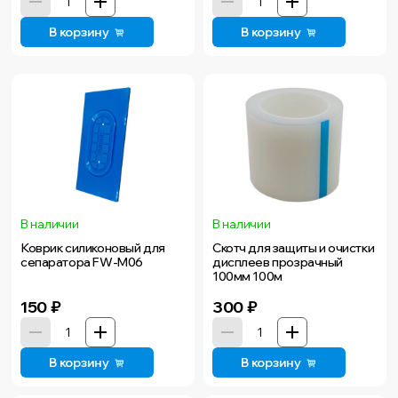
В корзину
В корзину
В наличии
В наличии
Коврик силиконовый для
Скотч для защиты и очистки
сепаратора FW-M06
дисплеев прозрачный
100мм 100м
150
₽
300
₽
В корзину
В корзину