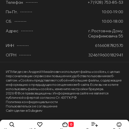
Телефон
+7 (928) 753-85-53
Пн-Пт.
10:00-19:00
Сб.
10:00-18:00
Адрес
г. Ростов-на-Дону,
Серафимовича 55
ИНН
616608782570
ОГРН
324619600182941
ИП Магдесян Андрей Михайлович
использует файлы «cookie»
, с целью
персонализации сервисов и повышения удобства пользования веб-
сайтом. «Cookie» представляют собой небольшие файлы, содержащие
информацию о предыдущих посещениях веб-сайта. Если вы не хотите
использовать файлы «cookie», измените настройки браузера.
2026 © Все права защищены. Информация на сайте не является
публичной офертой согласно Ст. 437 ГК РФ
Политика конфиденциальности
Пользовательское соглашение
Сайт сделан в Sulagaev
0