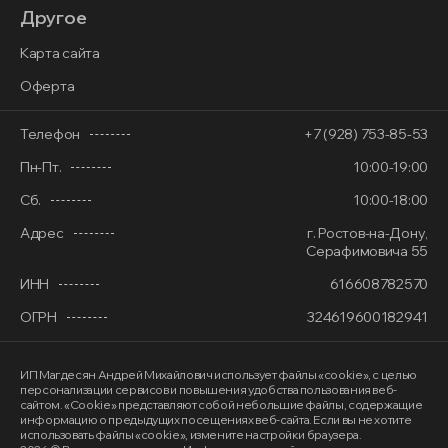
Другое
Карта сайта
Оферта
Телефон
+7 (928) 753-85-53
Пн-Пт.
10:00-19:00
Сб.
10:00-18:00
Адрес
г. Ростов-на-Дону,
Серафимовича 55
ИНН
616608782570
ОГРН
324619600182941
ИП Магдесян Андрей Михайлович
использует файлы «cookie»
, с целью
персонализации сервисов и повышения удобства пользования веб-
сайтом. «Cookie» представляют собой небольшие файлы, содержащие
информацию о предыдущих посещениях веб-сайта. Если вы не хотите
использовать файлы «cookie», измените настройки браузера.