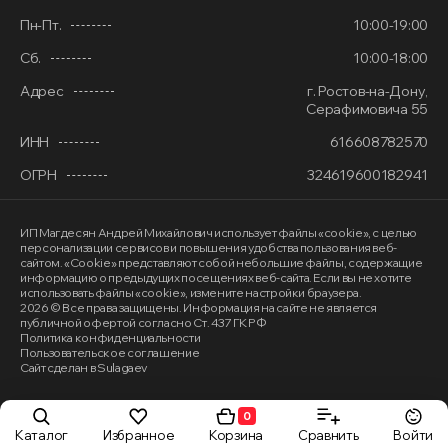
Пн-Пт.
10:00-19:00
Сб.
10:00-18:00
Адрес
г. Ростов-на-Дону,
Серафимовича 55
ИНН
616608782570
ОГРН
324619600182941
ИП Магдесян Андрей Михайлович
использует файлы «cookie»
, с целью
персонализации сервисов и повышения удобства пользования веб-
сайтом. «Cookie» представляют собой небольшие файлы, содержащие
информацию о предыдущих посещениях веб-сайта. Если вы не хотите
использовать файлы «cookie», измените настройки браузера.
2026 © Все права защищены. Информация на сайте не является
публичной офертой согласно Ст. 437 ГК РФ
Политика конфиденциальности
Пользовательское соглашение
Сайт сделан в Sulagaev
0
Каталог
Избранное
Сравнить
Войти
Корзина