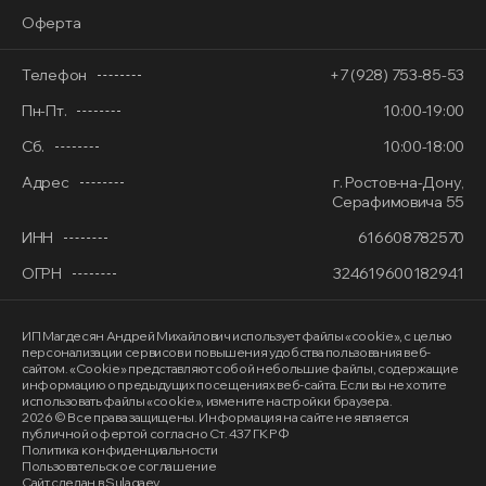
Оферта
Телефон
+7 (928) 753-85-53
Пн-Пт.
10:00-19:00
Сб.
10:00-18:00
Адрес
г. Ростов-на-Дону,
Серафимовича 55
ИНН
616608782570
ОГРН
324619600182941
ИП Магдесян Андрей Михайлович
использует файлы «cookie»
, с целью
персонализации сервисов и повышения удобства пользования веб-
сайтом. «Cookie» представляют собой небольшие файлы, содержащие
информацию о предыдущих посещениях веб-сайта. Если вы не хотите
использовать файлы «cookie», измените настройки браузера.
2026 © Все права защищены. Информация на сайте не является
публичной офертой согласно Ст. 437 ГК РФ
Политика конфиденциальности
Пользовательское соглашение
Сайт сделан в Sulagaev