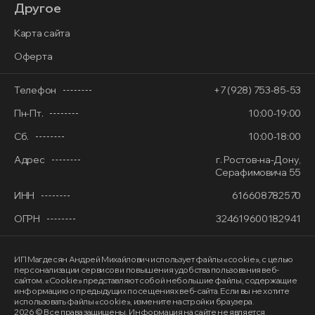
Другое
Карта сайта
Оферта
Телефон
+7 (928) 753-85-53
Пн-Пт.
10:00-19:00
Сб.
10:00-18:00
Адрес
г. Ростов-на-Дону,
Серафимовича 55
ИНН
616608782570
ОГРН
324619600182941
ИП Магдесян Андрей Михайлович
использует файлы «cookie»
, с целью
персонализации сервисов и повышения удобства пользования веб-
сайтом. «Cookie» представляют собой небольшие файлы, содержащие
информацию о предыдущих посещениях веб-сайта. Если вы не хотите
использовать файлы «cookie», измените настройки браузера.
2026 © Все права защищены. Информация на сайте не является