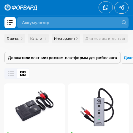
Главная
Каталог
Инструмент
Диагностика и тест плат
Держатели плат, микросхем, платформы для реболинга
Диаг