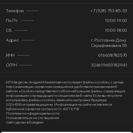
Телефон
+7 (928) 753-85-53
Пн-Пт.
10:00-19:00
Сб.
10:00-18:00
Адрес
г. Ростов-на-Дону,
Серафимовича 55
ИНН
616608782570
ОГРН
324619600182941
ИП Магдесян Андрей Михайлович
использует файлы «cookie»
, с целью
персонализации сервисов и повышения удобства пользования веб-
сайтом. «Cookie» представляют собой небольшие файлы, содержащие
информацию о предыдущих посещениях веб-сайта. Если вы не хотите
использовать файлы «cookie», измените настройки браузера.
2026 © Все права защищены. Информация на сайте не является
публичной офертой согласно Ст. 437 ГК РФ
Политика конфиденциальности
Пользовательское соглашение
Сайт сделан в Sulagaev