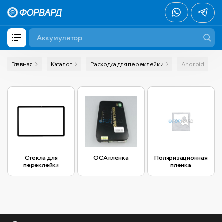
Главная
Каталог
Расходка для переклейки
Android
Cтекла для
OCA пленка
Поляризационная
переклейки
пленка