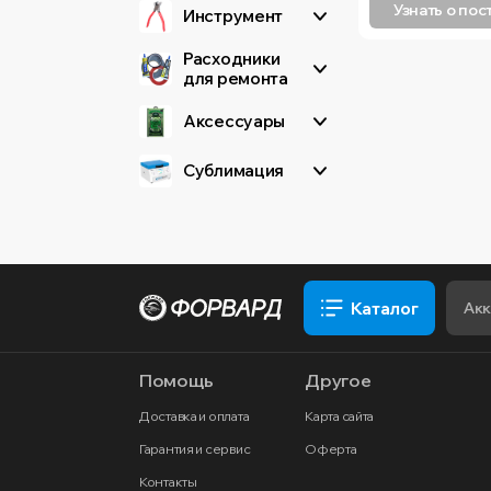
Узнать о по
Инструмент
Станки, ЧПУ
Тепловизоры, ИК-
Расходники
камеры
для ремонта
УФ Лампы
Аксессуары
Лазерные машины
Полировальный станок
Сублимация
и расходники
Сепараторы и коврики
Станки для переклейки
Станки и
компрессоры
Каталог
Помощь
Другое
Доставка и оплата
Карта сайта
Гарантия и сервис
Оферта
Контакты