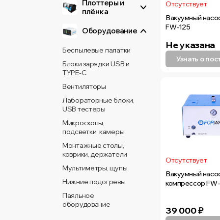
Плоттеры и
Отсутствует
плёнка
Вакуумный насос
FW-125
Оборудование
Не указана
Беспылевые палатки
Узнать о по
Блоки зарядки USB и
TYPE-C
Вентиляторы
Лабораторные блоки,
USB тестеры
Микроскопы,
подсветки, камеры
Монтажные столы,
коврики, держатели
Отсутствует
Мультиметры, щупы
Вакуумный насо
Нижние подогревы
компрессор FW
Паяльное
оборудование
39 000
₽
Прессы