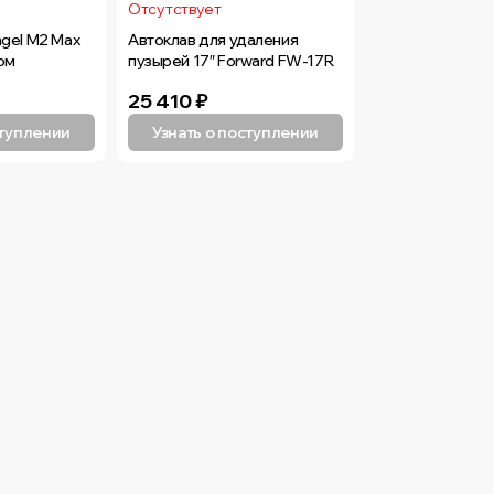
Отсутствует
ngel M2 Max
Автоклав для удаления
ом
пузырей 17″ Forward FW-17R
25 410
₽
ступлении
Узнать о поступлении