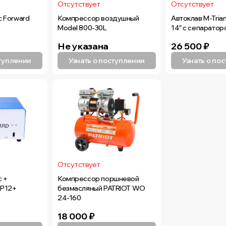
Отсутствует
Отсутствует
 Forward
Компрессор воздушный
Автоклав M-Tria
Model 800-30L
14″ с сепаратор
Не указана
26 500
₽
ступлении
Узнать о поступлении
Узнать о по
Отсутствует
с +
Компрессор поршневой
-P12+
безмасляный PATRIOT WO
24-160
18 000
₽