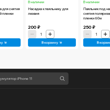
В наличии
В наличии
а для снятия
Насадка к паяльнику для
Паяльник под н
й пленки
лезвия
снятия поляриз
пленки 60w
200
₽
250
₽
ну
В корзину
В корзи