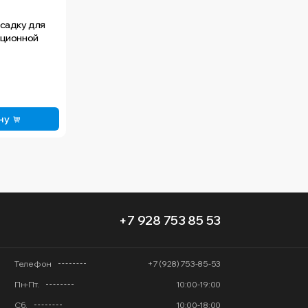
асадку для
ационной
ну
+7 928 753 85 53
Телефон
+7 (928) 753-85-53
Пн-Пт.
10:00-19:00
Сб.
10:00-18:00