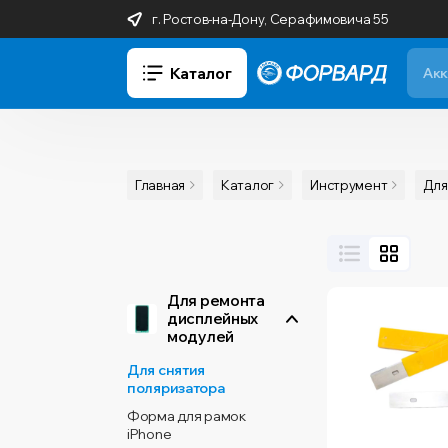
г. Ростов-на-Дону, Серафимовича 55
Каталог
Главная
Каталог
Инструмент
Для
Для ремонта
дисплейных
модулей
Для снятия
поляризатора
Форма для рамок
iPhone