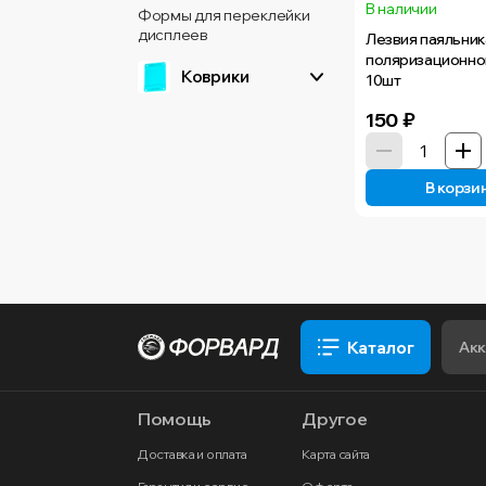
В наличии
Формы для переклейки
дисплеев
Лезвия паяльник
поляризационно
Коврики
10шт
150
₽
В корзи
Каталог
Помощь
Другое
Доставка и оплата
Карта сайта