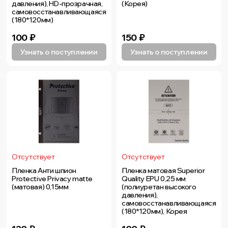
давления), HD-прозрачная,
(Корея)
самовосстанавливающаяся
(180*120мм)
100
₽
150
₽
Узнать о поступлении
Узнать о поступлении
Отсутствует
Отсутствует
Пленка Анти шпион
Пленка матовая Superior
Protective Privacy matte
Quality EPU 0,25 мм
(матовая) 0,15мм
(полиуретан высокого
давления),
самовосстанавливающаяся
(180*120мм), Корея