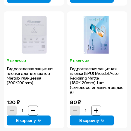
В наличии
В наличии
Гидрогелевая защитная
Гидрогелевая защитная
плёнка для планшетов
плёнка (EPU) Mietubl Auto
Mietubl глянцевая
Repairing Matte
(300*200mm)
(180*120mm) 1 шт.
(самовосстанавливающаяс
я)
120
₽
80
₽
В корзину
В корзину