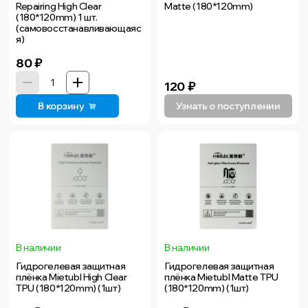
Repairing High Clear
Matte (180*120mm)
(180*120mm) 1 шт.
(самовосстанавливающаяс
я)
80
₽
120
₽
В корзину
Узнать о поступлении
В наличии
В наличии
Гидрогелевая защитная
Гидрогелевая защитная
плёнка Mietubl High Clear
плёнка Mietubl Matte TPU
TPU (180*120mm) (1шт)
(180*120mm) (1шт)