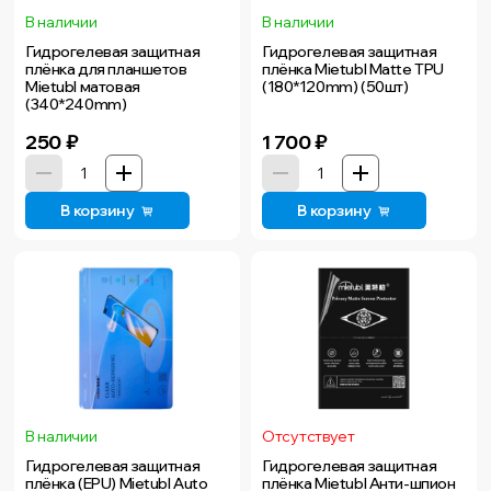
В наличии
В наличии
Гидрогелевая защитная
Гидрогелевая защитная
плёнка для планшетов
плёнка Mietubl Matte TPU
Mietubl матовая
(180*120mm) (50шт)
(340*240mm)
250
₽
1 700
₽
В корзину
В корзину
В наличии
Отсутствует
Гидрогелевая защитная
Гидрогелевая защитная
плёнка (EPU) Mietubl Auto
плёнка Mietubl Анти-шпион