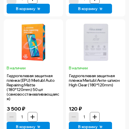
В корзину
В корзину
В наличии
В наличии
Гидрогелевая защитная
Гидрогелевая защитная
плёнка (EPU) Mietubl Auto
плёнка Mietubl Анти-шпион
Repairing Matte
High Clear (180*120mm)
(180*120mm) 50 шт
(самовосстанавливающаяс
я)
3 500
₽
120
₽
В корзину
В корзину