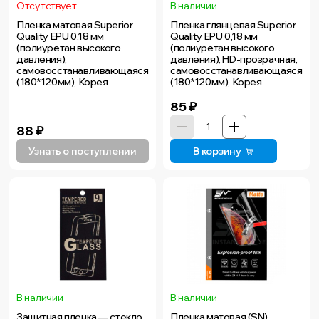
Отсутствует
В наличии
Пленка матовая Superior
Пленка глянцевая Superior
Quality EPU 0,18 мм
Quality EPU 0,18 мм
(полиуретан высокого
(полиуретан высокого
давления),
давления), HD-прозрачная,
самовосстанавливающаяся
самовосстанавливающаяся
(180*120мм), Корея
(180*120мм), Корея
85
₽
88
₽
Узнать о поступлении
В корзину
В наличии
В наличии
Защитная пленка — стекло
Пленка матовая (SN)