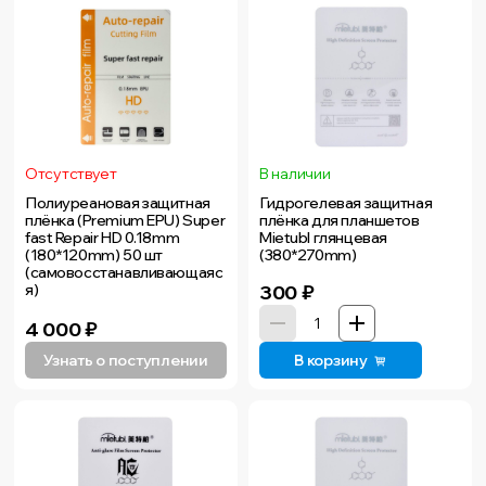
Отсутствует
В наличии
Полиуреановая защитная
Гидрогелевая защитная
плёнка (Premium EPU) Super
плёнка для планшетов
fast Repair HD 0.18mm
Mietubl глянцевая
(180*120mm) 50 шт
(380*270mm)
(самовосстанавливающаяс
я)
300
₽
4 000
₽
Узнать о поступлении
В корзину