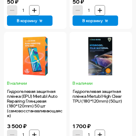
50
₽
50
₽
В корзину
В корзину
В наличии
В наличии
Гидрогелевая защитная
Гидрогелевая защитная
плёнка (EPU) Mietubl Auto
плёнка Mietubl High Clear
Repairing Глянцевая
TPU (180*120mm) (50шт)
(180*120mm) 50 шт
(самовосстанавливающаяс
я)
3 500
₽
1 700
₽