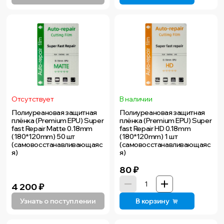
Отсутствует
В наличии
Полиуреановая защитная
Полиуреановая защитная
плёнка (Premium EPU) Super
плёнка (Premium EPU) Super
fast Repair Matte 0.18mm
fast Repair HD 0.18mm
(180*120mm) 50 шт
(180*120mm) 1 шт
(самовосстанавливающаяс
(самовосстанавливающаяс
я)
я)
80
₽
4 200
₽
Узнать о поступлении
В корзину