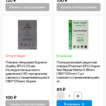
120
₽
100
₽
Узнать о поступлении
Узнать о поступлении
Отсутствует
В наличии
Пленка глянцевая Superior
Полиуреановая защитная
Quality EPU 0,25 мм
плёнка (Premium EPU) Super
(полиуретан высокого
fast Repair Matte 0.18mm
давления), HD-прозрачная,
(180*120mm) 1 шт
самовосстанавливающаяся
(самовосстанавливающаяс
(180*120мм), Корея
я)
85
₽
100
₽
Узнать о поступлении
В корзину