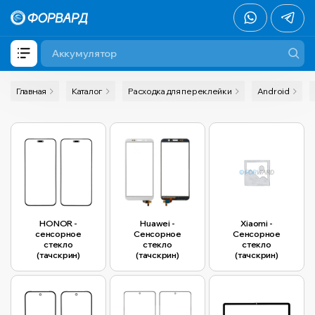
Главная
Каталог
Расходка для переклейки
Android
HONOR -
Huawei -
Xiaomi -
сенсорное
Сенсорное
Сенсорное
стекло
стекло
стекло
(тачскрин)
(тачскрин)
(тачскрин)