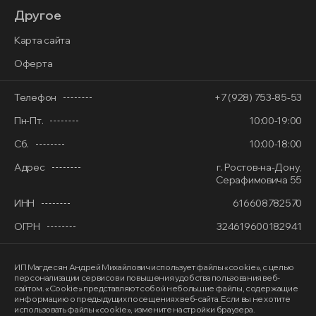
Другое
Карта сайта
Оферта
Телефон
+7 (928) 753-85-53
Пн-Пт.
10:00-19:00
Сб.
10:00-18:00
Адрес
г. Ростов-на-Дону,
Серафимовича 55
ИНН
616608782570
ОГРН
324619600182941
ИП Магдесян Андрей Михайлович
использует файлы «cookie»
, с целью
персонализации сервисов и повышения удобства пользования веб-
сайтом. «Cookie» представляют собой небольшие файлы, содержащие
информацию о предыдущих посещениях веб-сайта. Если вы не хотите
использовать файлы «cookie», измените настройки браузера.