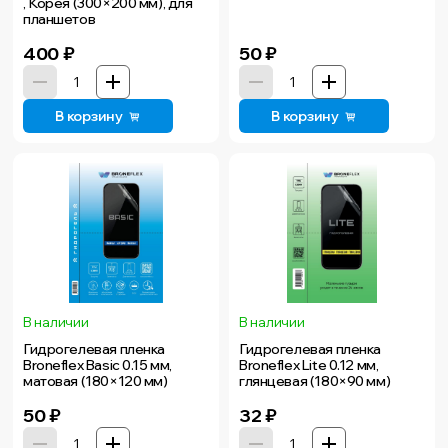
, Корея (300×200 мм), для
планшетов
400
₽
50
₽
В корзину
В корзину
В наличии
В наличии
Гидрогелевая пленка
Гидрогелевая пленка
Broneflex Basic 0.15 мм,
Broneflex Lite 0.12 мм,
матовая (180×120 мм)
глянцевая (180×90 мм)
50
₽
32
₽