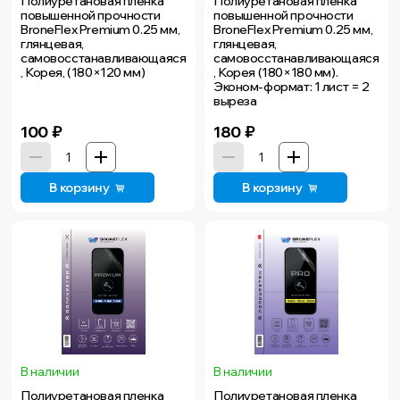
Полиуретановая пленка
Полиуретановая пленка
повышенной прочности
повышенной прочности
BroneFlex Premium 0.25 мм,
BroneFlex Premium 0.25 мм,
глянцевая,
глянцевая,
самовосстанавливающаяся
самовосстанавливающаяся
, Корея, (180×120 мм)
, Корея (180×180 мм).
Эконом-формат: 1 лист = 2
выреза
100
₽
180
₽
В корзину
В корзину
В наличии
В наличии
Полиуретановая пленка
Полиуретановая пленка