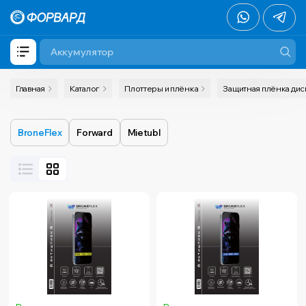
Главная
Каталог
Плоттеры и плёнка
Защитная плёнка ди
BroneFlex
Forward
Mietubl