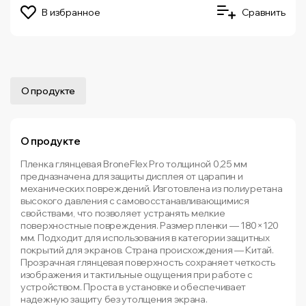
В избранное
Сравнить
О продукте
О продукте
Пленка глянцевая BroneFlex Pro толщиной 0,25 мм
предназначена для защиты дисплея от царапин и
механических повреждений. Изготовлена из полиуретана
высокого давления с самовосстанавливающимися
свойствами, что позволяет устранять мелкие
поверхностные повреждения. Размер пленки — 180×120
мм. Подходит для использования в категории защитных
покрытий для экранов. Страна происхождения — Китай.
Прозрачная глянцевая поверхность сохраняет четкость
изображения и тактильные ощущения при работе с
устройством. Проста в установке и обеспечивает
надежную защиту без утолщения экрана.