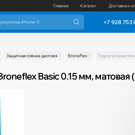
Главная
Каталог
Доставка и о
+7 928 753 
Защитная плёнка дисплея
BroneFlex
Гидрогелевая пленк
oneflex Basic 0.15 мм, матовая 