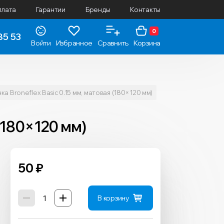
плата
Гарантии
Бренды
Контакты
0
85 53
Войти
Избранное
Сравнить
Корзина
а Broneflex Basic 0.15 мм, матовая (180×120 мм)
(180×120 мм)
50
₽
В корзину