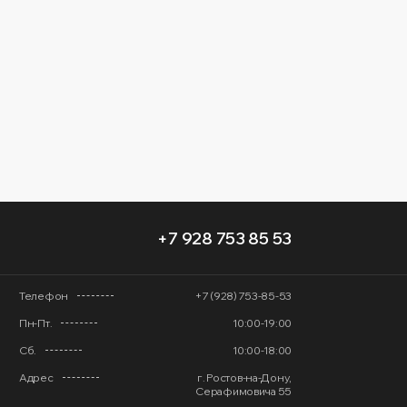
+7 928 753 85 53
Телефон
+7 (928) 753-85-53
Пн-Пт.
10:00-19:00
Сб.
10:00-18:00
Адрес
г. Ростов-на-Дону,
Серафимовича 55