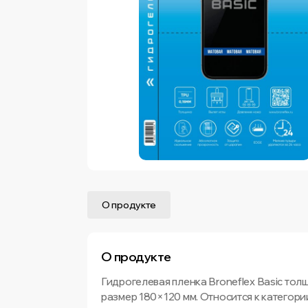
О продукте
О продукте
Гидрогелевая пленка Broneflex Basic тол
размер 180×120 мм. Относится к категори