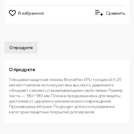
В избранное
Сравнить
О продукте
О продукте
Глянцевая защитная пленка BroneFlex EPU толщиной 0,25
мм изготовлена из полиуретана высокого давления и
обладает самовосстанавливающими свойствами. Размер
листа — 180×180 мм. Пленка предназначена для защиты
дисплеев от царапин и механических повреждений.
Произведена в Корее. Подходит для использования в
категории защитных покрытий для экранов.