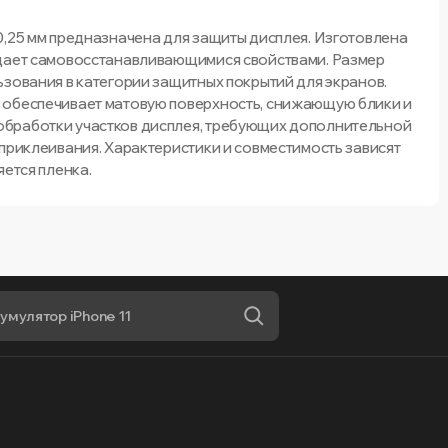
0,25 мм предназначена для защиты дисплея. Изготовлена
адает самовосстанавливающимися свойствами. Размер
ьзования в категории защитных покрытий для экранов.
 обеспечивает матовую поверхность, снижающую блики и
бработки участков дисплея, требующих дополнительной
приклеивания. Характеристики и совместимость зависят
яется пленка.