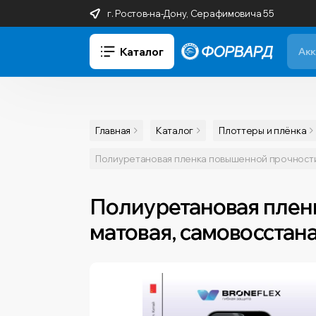
г. Ростов-на-Дону, Серафимовича 55
Каталог
Главная
Каталог
Плоттеры и плёнка
Полиуретановая пленка повышенной прочности B
Полиуретановая пленк
матовая, самовосстан