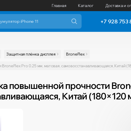
Главная
Каталог
Доставка и о
+7 928 753 
Защитная плёнка дисплея
BroneFlex
roneFlex Pro 0.25 мм, матовая, самовосстанавливающаяся, Китай (1
а повышенной прочности BroneF
авливающаяся, Китай (180×120 