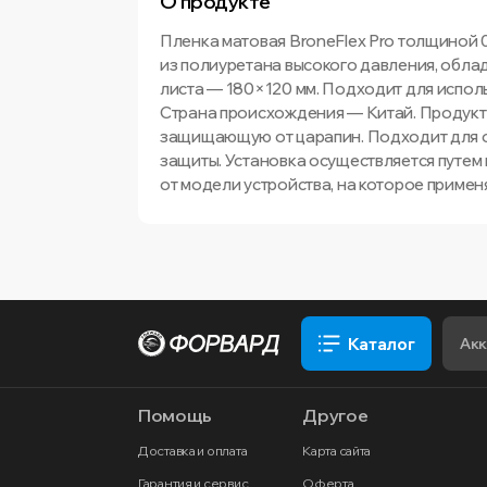
О продукте
Пленка матовая BroneFlex Pro толщиной 
из полиуретана высокого давления, обл
листа — 180×120 мм. Подходит для испол
Страна происхождения — Китай. Продукт
защищающую от царапин. Подходит для о
защиты. Установка осуществляется путем 
от модели устройства, на которое примен
Каталог
Помощь
Другое
Доставка и оплата
Карта сайта
Гарантия и сервис
Оферта