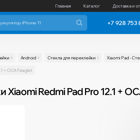
Главная
Каталог
Доставка и о
+7 928 753 
лейки
Android
Cтекла для переклейки
Xiaomi Pad - Ст
.1 + OCA Feaglet
 Xiaomi Redmi Pad Pro 12.1 + OC