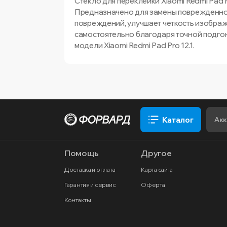
Стекло для переклейки Xiaomi Redmi Pad P
Предназначено для замены поврежденног
повреждений, улучшает четкость изображ
самостоятельно благодаря точной подгон
модели Xiaomi Redmi Pad Pro 12.1.
Каталог
Помощь
Другое
Доставка и оплата
Карта сайта
Гарантия и сервис
Оферта
Контакты