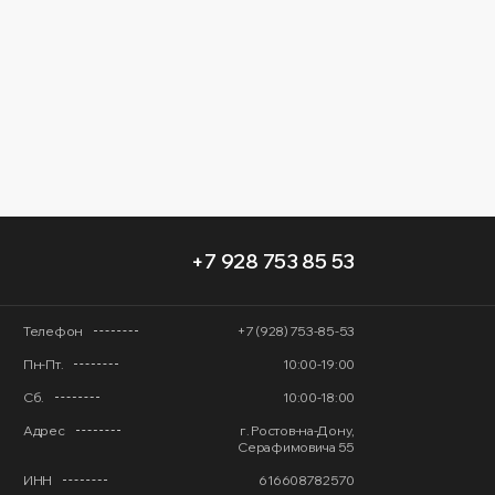
+7 928 753 85 53
Телефон
+7 (928) 753-85-53
Пн-Пт.
10:00-19:00
Сб.
10:00-18:00
Адрес
г. Ростов-на-Дону,
Серафимовича 55
ИНН
616608782570