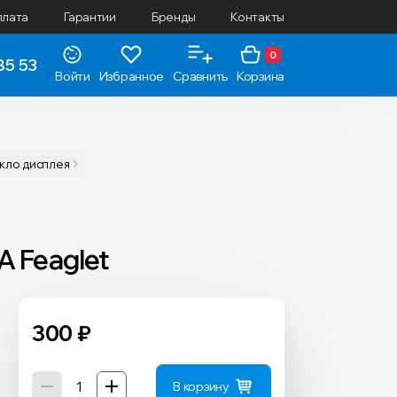
плата
Гарантии
Бренды
Контакты
0
85 53
Войти
Избранное
Сравнить
Корзина
екло дисплея
A Feaglet
300
₽
В корзину