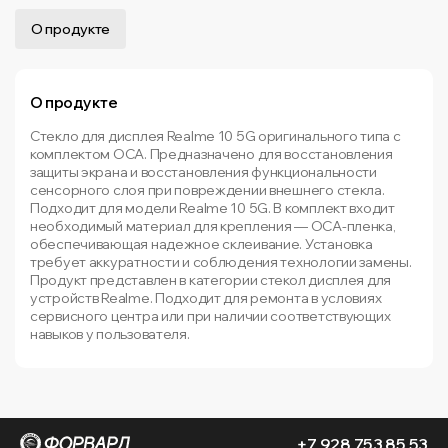
О продукте
О продукте
Стекло для дисплея Realme 10 5G оригинального типа с
комплектом OCA. Предназначено для восстановления
защиты экрана и восстановления функциональности
сенсорного слоя при повреждении внешнего стекла.
Подходит для модели Realme 10 5G. В комплект входит
необходимый материал для крепления — OCA-пленка,
обеспечивающая надежное склеивание. Установка
требует аккуратности и соблюдения технологии замены.
Продукт представлен в категории стекол дисплея для
устройств Realme. Подходит для ремонта в условиях
сервисного центра или при наличии соответствующих
навыков у пользователя.
+7 928 753 85 53