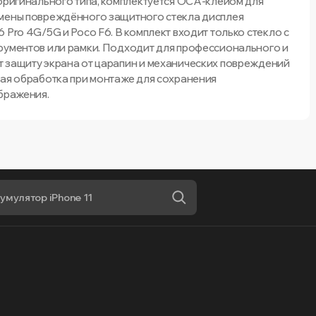
 оригинального типа, комплектуется OCA-клейом для
амены повреждённого защитного стекла дисплея
 Pro 4G/5G и Poco F6. В комплект входит только стекло с
рументов или рамки. Подходит для профессионального и
 защиту экрана от царапин и механических повреждений
ная обработка при монтаже для сохранения
ображения.