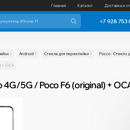
Главная
Каталог
Доставка и о
+7 928 753 
лейки
Android
Cтекла для переклейки
Pocco - Стекло 
l) + OCA
 4G/5G / Poco F6 (original) + OC