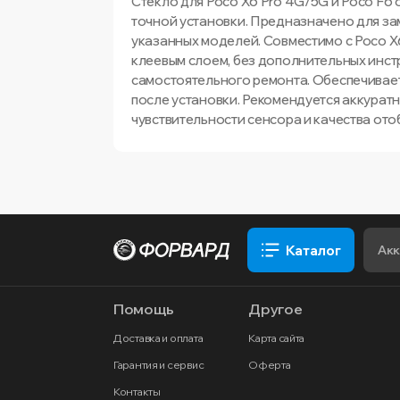
Стекло для Poco X6 Pro 4G/5G и Poco F6
точной установки. Предназначено для з
указанных моделей. Совместимо с Poco X6
клеевым слоем, без дополнительных инст
самостоятельного ремонта. Обеспечивает
после установки. Рекомендуется аккурат
чувствительности сенсора и качества от
Каталог
Помощь
Другое
Доставка и оплата
Карта сайта
Гарантия и сервис
Оферта
Контакты