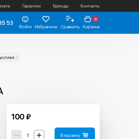
плата
Гарантии
Бренды
Контакты
0
85 53
Войти
Избранное
Сравнить
Корзина
дисплея
A
100
₽
В корзину