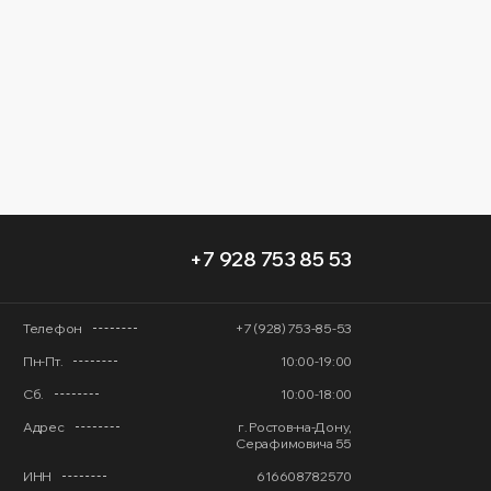
+7 928 753 85 53
Телефон
+7 (928) 753-85-53
Пн-Пт.
10:00-19:00
Сб.
10:00-18:00
Адрес
г. Ростов-на-Дону,
Серафимовича 55
ИНН
616608782570