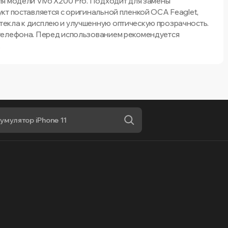
я модели Vivo X200 Pro. Подходит для замены
кт поставляется с оригинальной пленкой OCA Feaglet,
екла к дисплею и улучшенную оптическую прозрачность.
телефона. Перед использованием рекомендуется
.