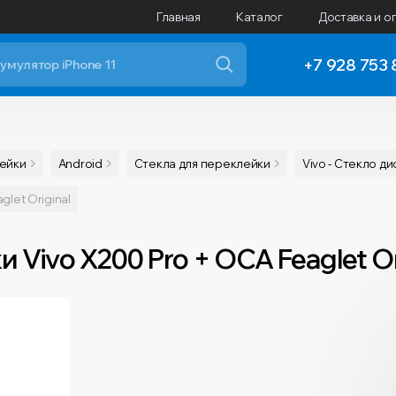
Главная
Каталог
Доставка и о
+7 928 753 
лейки
Android
Cтекла для переклейки
Vivo - Стекло д
let Original
Vivo X200 Pro + OCA Feaglet Or