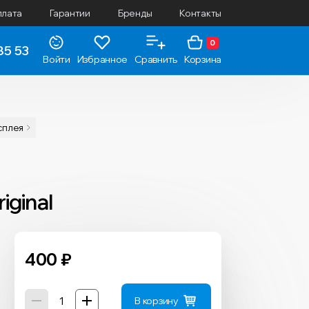
плата
Гарантии
Бренды
Контакты
0
85 53
Войти
Избранное
Сравнить
Корзина
исплея
iginal
400
₽
В корзину