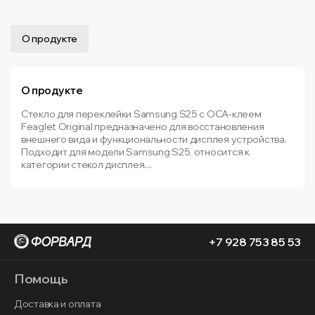
О продукте
О продукте
Стекло для переклейки Samsung S25 с OCA-клеем
Feaglet Original предназначено для восстановления
внешнего вида и функциональности дисплея устройства.
Подходит для модели Samsung S25, относится к
категории стекол дисплея....
+7 928 753 85 53
Помощь
Доставка и оплата