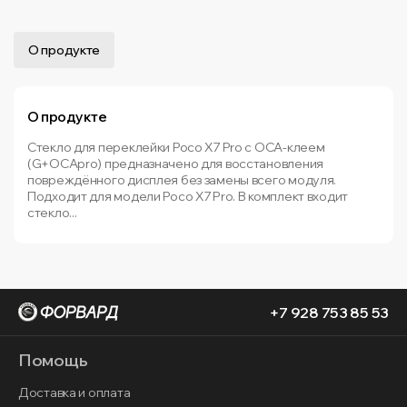
О продукте
О продукте
Стекло для переклейки Poco X7 Pro с OCA-клеем
(G+OCApro) предназначено для восстановления
повреждённого дисплея без замены всего модуля.
Подходит для модели Poco X7 Pro. В комплект входит
стекло...
+7 928 753 85 53
Помощь
Доставка и оплата