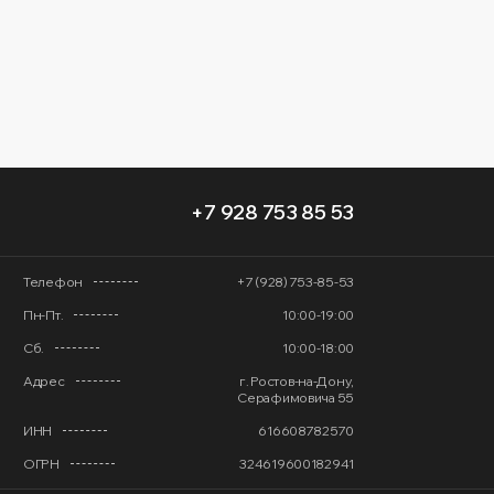
+7 928 753 85 53
Телефон
+7 (928) 753-85-53
Пн-Пт.
10:00-19:00
Сб.
10:00-18:00
Адрес
г. Ростов-на-Дону,
Серафимовича 55
ИНН
616608782570
ОГРН
324619600182941