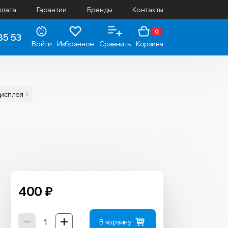
плата
Гарантии
Бренды
Контакты
0
85 53
Войти
Избранное
Сравнить
Корзина
дисплея
400
₽
В корзину