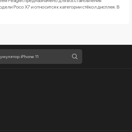
еем Feaglet предназначено для восстановления
ели Poco X7 и относится к категории стёкол дисплея. В