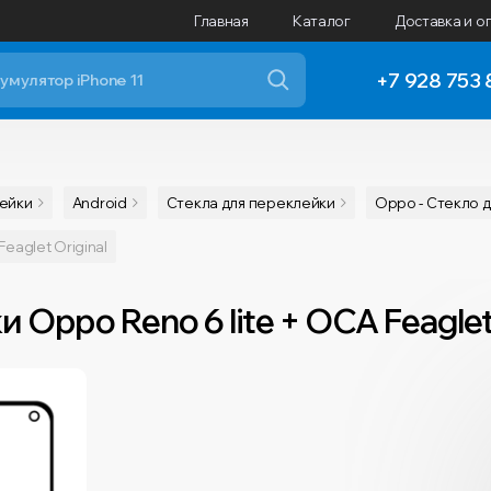
Главная
Каталог
Доставка и о
+7 928 753 
лейки
Android
Cтекла для переклейки
Oppo - Стекло 
eaglet Original
Oppo Reno 6 lite + OCA Feaglet 