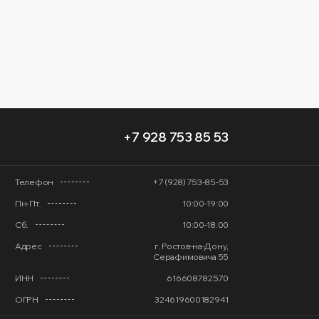
+7 928 753 85 53
Телефон
+7 (928) 753-85-53
Пн-Пт.
10:00-19:00
Сб.
10:00-18:00
Адрес
г. Ростов-на-Дону,
Серафимовича 55
ИНН
616608782570
ОГРН
324619600182941