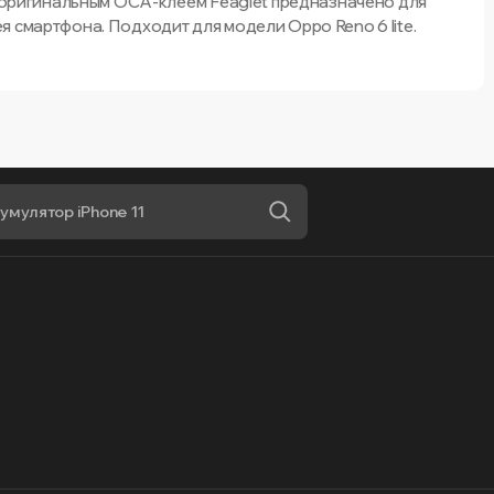
 с оригинальным OCA-клеем Feaglet предназначено для
 смартфона. Подходит для модели Oppo Reno 6 lite.