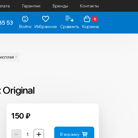
плата
Гарантии
Бренды
Контакты
0
85 53
Войти
Избранное
Сравнить
Корзина
дисплея
Original
150
₽
В корзину