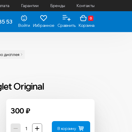
плата
Гарантии
Бренды
Контакты
0
85 53
Войти
Избранное
Сравнить
Корзина
ло дисплея
et Original
300
₽
В корзину