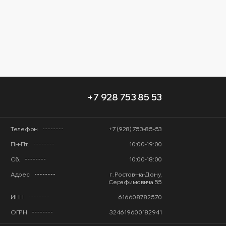
+7 928 753 85 53
Телефон
+7 (928) 753-85-53
Пн-Пт.
10:00-19:00
Сб.
10:00-18:00
Адрес
г. Ростов-на-Дону,
Серафимовича 55
ИНН
616608782570
ОГРН
324619600182941