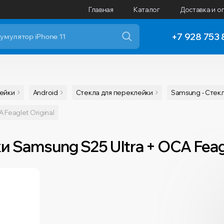
Главная
Каталог
Доставка и о
+7 928 753 
лейки
Android
Cтекла для переклейки
Samsung - Стек
Feaglet Original
 Samsung S25 Ultra + OCA Feagl