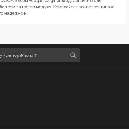
 с OCA-клеем Feaglet Original предназначено для
без замены всего модуля. Комплект включает защитное
о надёжное...