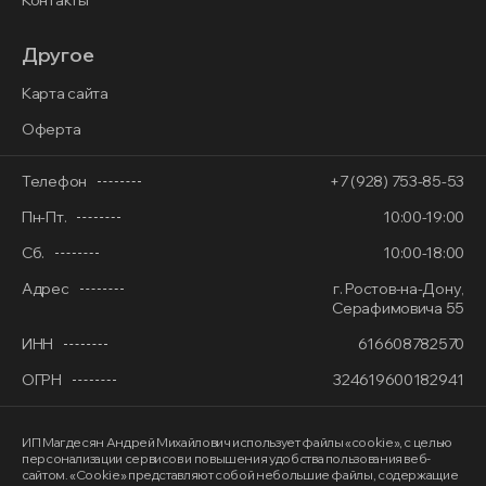
Контакты
Другое
Карта сайта
Оферта
Телефон
+7 (928) 753-85-53
Пн-Пт.
10:00-19:00
Сб.
10:00-18:00
Адрес
г. Ростов-на-Дону,
Серафимовича 55
ИНН
616608782570
ОГРН
324619600182941
ИП Магдесян Андрей Михайлович
использует файлы «cookie»
, с целью
персонализации сервисов и повышения удобства пользования веб-
сайтом. «Cookie» представляют собой небольшие файлы, содержащие