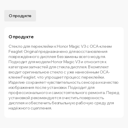
О продукте
О продукте
Стекло для переклейки к Honor Magic V3 с OCA-клеем
Feaglet Original предназначено для восстановления
повреждённого дисплея без замены всего модуля.
Подходит для модели Honor Magic V3 и относится к
категории запчастей для стекла дисплея. В комплект
входит оригинальное стекло с уже нанесённым OCA-
клеем Feaglet, что упрощает процесс переклейки.
Изделие сохраняет чувствительность сенсора и качество
изображения после установки. Подходит для
профессионального и самостоятельного ремонта. Перед
установкой рекомендуется очистить поверхность
дисплея и обеспечить безпыльную рабочую среду для
надёжного сцепления.