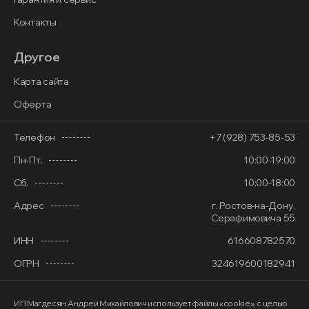
Контакты
Другое
Карта сайта
Оферта
Телефон
+7 (928) 753-85-53
Пн-Пт.
10:00-19:00
Сб.
10:00-18:00
Адрес
г. Ростов-на-Дону,
Серафимовича 55
ИНН
616608782570
ОГРН
324619600182941
ИП Магдесян Андрей Михайлович
использует файлы «cookie»
, с целью