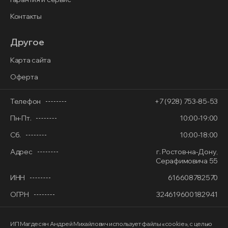
Контакты
Другое
Карта сайта
Оферта
Телефон
+7 (928) 753-85-53
Пн-Пт.
10:00-19:00
Сб.
10:00-18:00
Адрес
г. Ростов-на-Дону,
Серафимовича 55
ИНН
616608782570
ОГРН
324619600182941
ИП Магдесян Андрей Михайлович
использует файлы «cookie»
, с целью