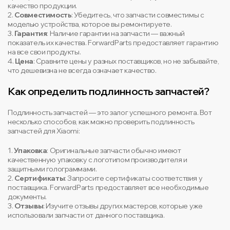
качество продукции.
2.
Совместимость
: Убедитесь, что запчасти совместимы с
моделью устройства, которое вы ремонтируете.
3.
Гарантия
: Наличие гарантии на запчасти — важный
показатель их качества. ForwardParts предоставляет гарантию
на все свои продукты.
4.
Цена
: Сравните цены у разных поставщиков, но не забывайте,
что дешевизна не всегда означает качество.
Как определить подлинность запчастей?
Подлинность запчастей — это залог успешного ремонта. Вот
несколько способов, как можно проверить подлинность
запчастей для Xiaomi:
1.
Упаковка
: Оригинальные запчасти обычно имеют
качественную упаковку с логотипом производителя и
защитными голограммами.
2.
Сертификаты
: Запросите сертификаты соответствия у
поставщика. ForwardParts предоставляет все необходимые
документы.
3.
Отзывы
: Изучите отзывы других мастеров, которые уже
использовали запчасти от данного поставщика.