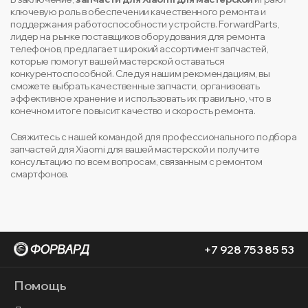
ключевую роль в обеспечении качественного ремонта и
поддержания работоспособности устройств. ForwardParts,
лидер на рынке поставщиков оборудования для ремонта
телефонов, предлагает широкий ассортимент запчастей,
которые помогут вашей мастерской оставаться
конкурентоспособной. Следуя нашим рекомендациям, вы
сможете выбрать качественные запчасти, организовать
эффективное хранение и использовать их правильно, что в
конечном итоге повысит качество и скорость ремонта.
Свяжитесь с нашей командой для профессионального подбора
запчастей для Xiaomi для вашей мастерской и получите
консультацию по всем вопросам, связанным с ремонтом
смартфонов.
+7 928 753 85 53
Помощь