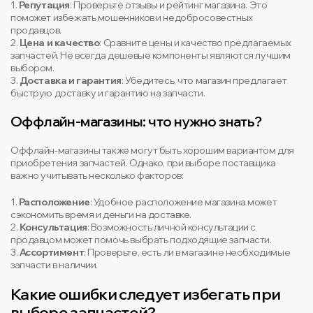
1.
Репутация
: Проверьте отзывы и рейтинг магазина. Это
поможет избежать мошенников и недобросовестных
продавцов.
2.
Цена и качество
: Сравните цены и качество предлагаемых
запчастей. Не всегда дешевые компоненты являются лучшим
выбором.
3.
Доставка и гарантия
: Убедитесь, что магазин предлагает
быструю доставку и гарантию на запчасти.
Оффлайн-магазины: что нужно знать?
Оффлайн-магазины также могут быть хорошим вариантом для
приобретения запчастей. Однако, при выборе поставщика
важно учитывать несколько факторов:
1.
Расположение
: Удобное расположение магазина может
сэкономить время и деньги на доставке.
2.
Консультация
: Возможность личной консультации с
продавцом может помочь выбрать подходящие запчасти.
3.
Ассортимент
: Проверьте, есть ли в магазине необходимые
запчасти в наличии.
Какие ошибки следует избегать при
выборе запчастей?