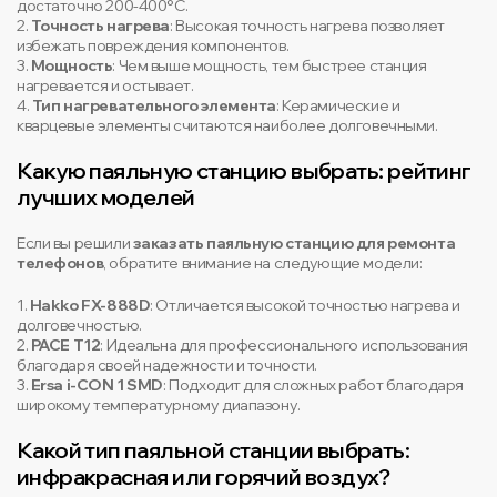
достаточно 200-400°C.
2.
Точность нагрева
: Высокая точность нагрева позволяет
избежать повреждения компонентов.
3.
Мощность
: Чем выше мощность, тем быстрее станция
нагревается и остывает.
4.
Тип нагревательного элемента
: Керамические и
кварцевые элементы считаются наиболее долговечными.
Какую паяльную станцию выбрать: рейтинг
лучших моделей
Если вы решили
заказать паяльную станцию для ремонта
телефонов
, обратите внимание на следующие модели:
1.
Hakko FX-888D
: Отличается высокой точностью нагрева и
долговечностью.
2.
PACE T12
: Идеальна для профессионального использования
благодаря своей надежности и точности.
3.
Ersa i-CON 1 SMD
: Подходит для сложных работ благодаря
широкому температурному диапазону.
Какой тип паяльной станции выбрать:
инфракрасная или горячий воздух?