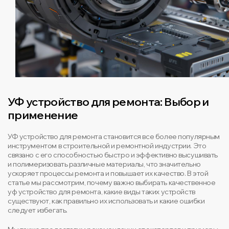
УФ устройство для ремонта: Выбор и
применение
УФ устройство для ремонта становится все более популярным
инструментом в строительной и ремонтной индустрии. Это
связано с его способностью быстро и эффективно высушивать
и полимеризовать различные материалы, что значительно
ускоряет процессы ремонта и повышает их качество. В этой
статье мы рассмотрим, почему важно выбирать качественное
уф устройство для ремонта, какие виды таких устройств
существуют, как правильно их использовать и какие ошибки
следует избегать.