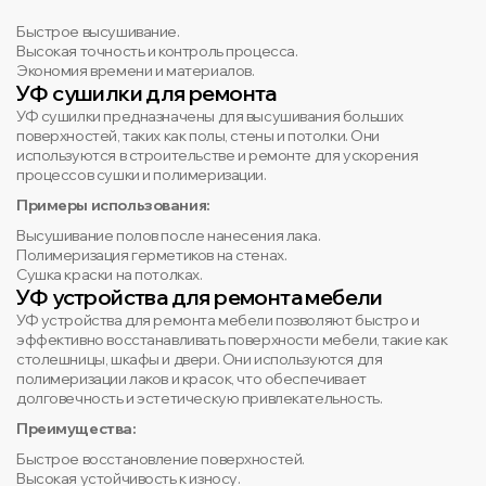
Быстрое высушивание.
Высокая точность и контроль процесса.
Экономия времени и материалов.
УФ сушилки для ремонта
УФ сушилки предназначены для высушивания больших
поверхностей, таких как полы, стены и потолки. Они
используются в строительстве и ремонте для ускорения
процессов сушки и полимеризации.
Примеры использования:
Высушивание полов после нанесения лака.
Полимеризация герметиков на стенах.
Сушка краски на потолках.
УФ устройства для ремонта мебели
УФ устройства для ремонта мебели позволяют быстро и
эффективно восстанавливать поверхности мебели, такие как
столешницы, шкафы и двери. Они используются для
полимеризации лаков и красок, что обеспечивает
долговечность и эстетическую привлекательность.
Преимущества:
Быстрое восстановление поверхностей.
Высокая устойчивость к износу.