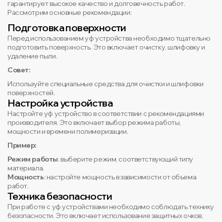
гарантирует высокое качество и долговечность работ.
Рассмотрим основные рекомендации:
Подготовка поверхности
Перед использованием уф устройства необходимо тщательно
подготовить поверхность. Это включает очистку, шлифовку и
удаление пыли.
Совет:
Используйте специальные средства для очистки и шлифовки
поверхностей.
Настройка устройства
Настройте уф устройство в соответствии с рекомендациями
производителя. Это включает выбор режима работы,
мощности и времени полимеризации.
Пример:
Режим работы
: выберите режим, соответствующий типу
материала.
Мощность
: настройте мощность в зависимости от объема
работ.
Техника безопасности
При работе с уф устройствами необходимо соблюдать технику
безопасности. Это включает использование защитных очков,