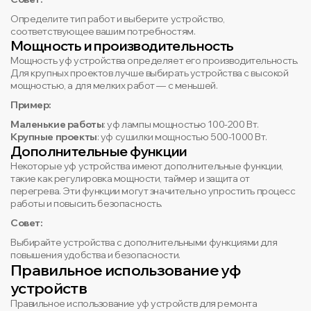
Определите тип работ и выберите устройство,
соответствующее вашим потребностям.
Мощность и производительность
Мощность уф устройства определяет его производительность.
Для крупных проектов лучше выбирать устройства с высокой
мощностью, а для мелких работ — с меньшей.
Пример:
Маленькие работы
: уф лампы мощностью 100-200 Вт.
Крупные проекты
: уф сушилки мощностью 500-1000 Вт.
Дополнительные функции
Некоторые уф устройства имеют дополнительные функции,
такие как регулировка мощности, таймер и защита от
перегрева. Эти функции могут значительно упростить процесс
работы и повысить безопасность.
Совет:
Выбирайте устройства с дополнительными функциями для
повышения удобства и безопасности.
Правильное использование уф
устройств
Правильное использование уф устройств для ремонта