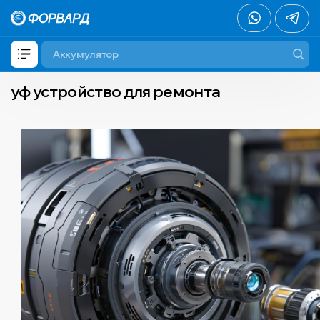
уф устройство для ремонта