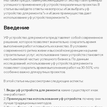
Мы также предоставим рекомендации от экспертов и примеры
успешного применения уф устройств в различных проектах. В
статье вы найдете ответы на вопросы: «Как выбрать уф
устройство для ремонта?» и «Какие преимущества дает
использование уф устройств в ремонте?».
Введение
УФ устройство для ремонта представляет собой современное
решение, которое позволяет значительно сократить время
выполнения работ и повысить их качество. В условиях
современного ритма жизни и высокой конкуренции на рынке
строительных услуг, использование таких устройств становится
неотъемлемой частью успешного бизнеса. По данным
исследований, использование уф устройств для ремонта
позволяет сократить время выполнения работ на 30-50%, что
особенно важно для крупных проектов.
В этой статье мы рассмотрим следующие аспекты:
1.
Виды уф устройств для ремонта
: какие существуют и как
они работают.
2.
Преимущества использования уф устройств
: почему они
лучше традиционных методов.