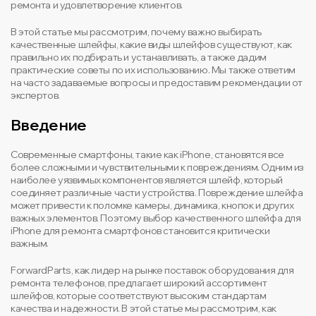
ремонта и удовлетворение клиентов.
В этой статье мы рассмотрим, почему важно выбирать
качественные шлейфы, какие виды шлейфов существуют, как
правильно их подбирать и устанавливать, а также дадим
практические советы по их использованию. Мы также ответим
на часто задаваемые вопросы и предоставим рекомендации от
экспертов.
Введение
Современные смартфоны, такие как iPhone, становятся все
более сложными и чувствительными к повреждениям. Одним из
наиболее уязвимых компонентов является шлейф, который
соединяет различные части устройства. Повреждение шлейфа
может привести к поломке камеры, динамика, кнопок и других
важных элементов. Поэтому выбор качественного шлейфа для
iPhone для ремонта смартфонов становится критически
важным.
ForwardParts, как лидер на рынке поставок оборудования для
ремонта телефонов, предлагает широкий ассортимент
шлейфов, которые соответствуют высоким стандартам
качества и надежности. В этой статье мы рассмотрим, как