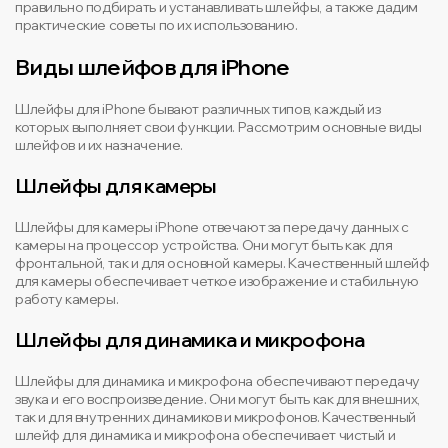
правильно подбирать и устанавливать шлейфы, а также дадим
практические советы по их использованию.
Виды шлейфов для iPhone
Шлейфы для iPhone бывают различных типов, каждый из
которых выполняет свои функции. Рассмотрим основные виды
шлейфов и их назначение.
Шлейфы для камеры
Шлейфы для камеры iPhone отвечают за передачу данных с
камеры на процессор устройства. Они могут быть как для
фронтальной, так и для основной камеры. Качественный шлейф
для камеры обеспечивает четкое изображение и стабильную
работу камеры.
Шлейфы для динамика и микрофона
Шлейфы для динамика и микрофона обеспечивают передачу
звука и его воспроизведение. Они могут быть как для внешних,
так и для внутренних динамиков и микрофонов. Качественный
шлейф для динамика и микрофона обеспечивает чистый и