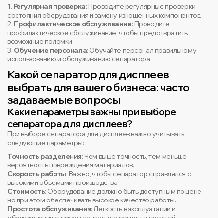
1.
Регулярная проверка
: Проводите регулярные проверки
состояния оборудования и замену изношенных компонентов.
2.
Профилактическое обслуживание
: Проводите
профилактическое обслуживание, чтобы предотвратить
возможные поломки.
3.
Обучение персонала
: Обучайте персонал правильному
использованию и обслуживанию сепаратора.
Какой сепаратор для дисплеев
выбрать для вашего бизнеса: часто
задаваемые вопросы
Какие параметры важны при выборе
сепаратора для дисплеев?
При выборе сепаратора для дисплеев важно учитывать
следующие параметры:
Точность разделения
: Чем выше точность, тем меньше
вероятность повреждения материалов.
Скорость работы
: Важно, чтобы сепаратор справлялся с
высокими объемами производства.
Стоимость
: Оборудование должно быть доступным по цене,
но при этом обеспечивать высокое качество работы.
Простота обслуживания
: Легкость в эксплуатации и
обслуживании снижает затраты на ремонт и простой