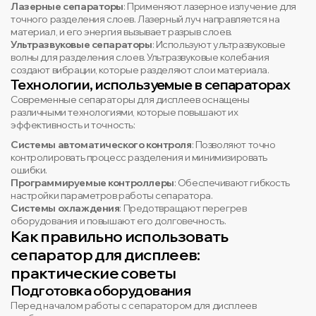
Лазерные сепараторы
: Применяют лазерное излучение для
точного разделения слоев. Лазерный луч направляется на
материал, и его энергия вызывает разрыв слоев.
Ультразвуковые сепараторы
: Используют ультразвуковые
волны для разделения слоев. Ультразвуковые колебания
создают вибрации, которые разделяют слои материала.
Технологии, используемые в сепараторах
Современные сепараторы для дисплеев оснащены
различными технологиями, которые повышают их
эффективность и точность:
Системы автоматического контроля
: Позволяют точно
контролировать процесс разделения и минимизировать
ошибки.
Программируемые контроллеры
: Обеспечивают гибкость
настройки параметров работы сепаратора.
Системы охлаждения
: Предотвращают перегрев
оборудования и повышают его долговечность.
Как правильно использовать
сепаратор для дисплеев:
практические советы
Подготовка оборудования
Перед началом работы с сепаратором для дисплеев