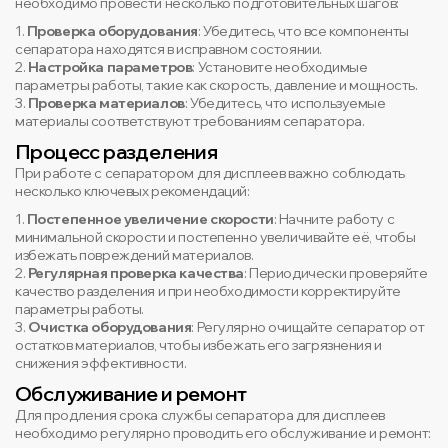
необходимо провести несколько подготовительных шагов:
1.
Проверка оборудования
: Убедитесь, что все компоненты
сепаратора находятся в исправном состоянии.
2.
Настройка параметров
: Установите необходимые
параметры работы, такие как скорость, давление и мощность.
3.
Проверка материалов
: Убедитесь, что используемые
материалы соответствуют требованиям сепаратора.
Процесс разделения
При работе с сепаратором для дисплеев важно соблюдать
несколько ключевых рекомендаций:
1.
Постепенное увеличение скорости
: Начните работу с
минимальной скорости и постепенно увеличивайте её, чтобы
избежать повреждений материалов.
2.
Регулярная проверка качества
: Периодически проверяйте
качество разделения и при необходимости корректируйте
параметры работы.
3.
Очистка оборудования
: Регулярно очищайте сепаратор от
остатков материалов, чтобы избежать его загрязнения и
снижения эффективности.
Обслуживание и ремонт
Для продления срока службы сепаратора для дисплеев
необходимо регулярно проводить его обслуживание и ремонт: