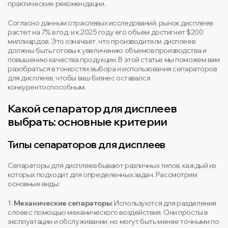
практические рекомендации.
Согласно данным отраслевых исследований, рынок дисплеев
растет на 7% в год, и к 2025 году его объем достигнет $200
миллиардов. Это означает, что производители дисплеев
должны быть готовы к увеличению объемов производства и
повышению качества продукции. В этой статье мы поможем вам
разобраться в тонкостях выбора и использования сепараторов
для дисплеев, чтобы ваш бизнес оставался
конкурентоспособным.
Какой сепаратор для дисплеев
выбрать: основные критерии
Типы сепараторов для дисплеев
Сепараторы для дисплеев бывают различных типов, каждый из
которых подходит для определенных задач. Рассмотрим
основные виды:
1.
Механические сепараторы
: Используются для разделения
слоев с помощью механического воздействия. Они просты в
эксплуатации и обслуживании, но могут быть менее точными по