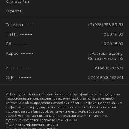
Карта сайта
Оферта
Телефон
+7 (928) 753-85-53
Пн-Пт.
10:00-19:00
Сб.
10:00-18:00
Адрес
г. Ростов-на-Дону,
Серафимовича 55
ИНН
616608782570
ОГРН
324619600182941
ИП Магдесян Андрей Михайлович
использует файлы «cookie»
, с целью
персонализации сервисов и повышения удобства пользования веб-
сайтом. «Cookie» представляют собой небольшие файлы, содержащие
информацию о предыдущих посещениях веб-сайта. Если вы не хотите
использовать файлы «cookie», измените настройки браузера.
2026 © Все права защищены. Информация на сайте не является
публичной офертой согласно Ст. 437 ГК РФ
Политика конфиденциальности
Пользовательское соглашение