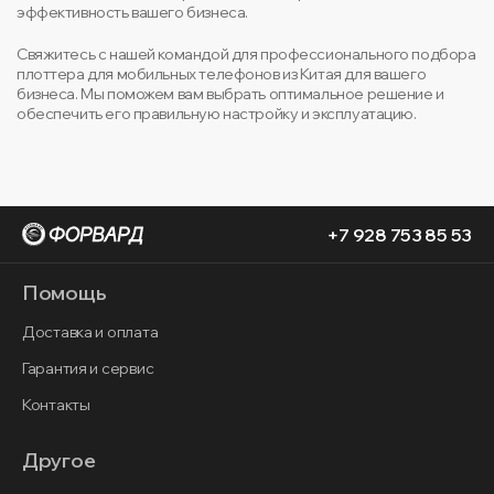
эффективность вашего бизнеса.
Свяжитесь с нашей командой для профессионального подбора
плоттера для мобильных телефонов из Китая для вашего
бизнеса. Мы поможем вам выбрать оптимальное решение и
обеспечить его правильную настройку и эксплуатацию.
+7 928 753 85 53
Помощь
Доставка и оплата
Гарантия и сервис
Контакты
Другое