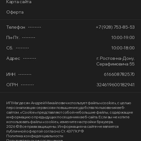
Карта сайта
Оферта
Телефон
+7 (928) 753-85-53
Пн-Пт.
10:00-19:00
Сб.
10:00-18:00
Адрес
г. Ростов-на-Дону,
Серафимовича 55
ИНН
616608782570
ОГРН
324619600182941
ИП Магдесян Андрей Михайлович
использует файлы «cookie»
, с целью
персонализации сервисов и повышения удобства пользования веб-
сайтом. «Cookie» представляют собой небольшие файлы, содержащие
информацию о предыдущих посещениях веб-сайта. Если вы не хотите
использовать файлы «cookie», измените настройки браузера.
2026 © Все права защищены. Информация на сайте не является
публичной офертой согласно Ст. 437 ГК РФ
Политика конфиденциальности
Пользовательское соглашение