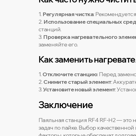
1.
Регулярная чистка
: Рекомендуется
2.
Использование специальных сред
станций.
3.
Проверка нагревательного элеме
заменяйте его.
Как заменить нагреват
1.
Отключите станцию
: Перед замен
2.
Снимите старый элемент
: Аккура
3.
Установите новый элемент
: Устан
Заключение
Паяльная станция RF4 RF-H2 — это 
задач по пайке. Выбор качественно
факторы, которые обеспечат долгов