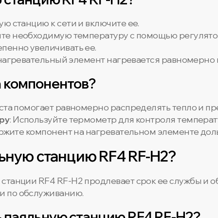
ую станцию к сети и включите ее.
вите необходимую температуру с помощью регулят
пенно увеличивать ее.
о нагревательный элемент нагревается равномерно 
а компонентов?
аста помогает равномерно распределять тепло и п
ру
: Используйте термометр для контроля темпера
ержите компонент на нагревательном элементе до
ьную станцию RF4 RF-H2?
станции RF4 RF-H2 продлевает срок ее службы и о
и по обслуживанию.
ь паяльную станцию RF4 RF-H2?