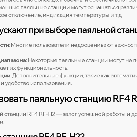
еменные паяльные станции могут оснащаться раз
ое отключение, индикация температуры и т.д.
ускают при выборе паяльной стан
сти
: Многие пользователи недооценивают важность
диапазона
: Некоторые паяльные станции могут не
ает их функциональность.
кций
: Дополнительные функции, такие как автомати
и удобство использования.
зовать паяльную станцию RF4 
 станции RF4 RF-H2 — залог успешной работы и до
и.
ю станцию RF4 RF-H2?