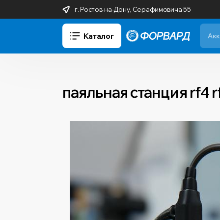
г. Ростов-на-Дону, Серафимовича 55
Каталог
паяльная станция rf4 r