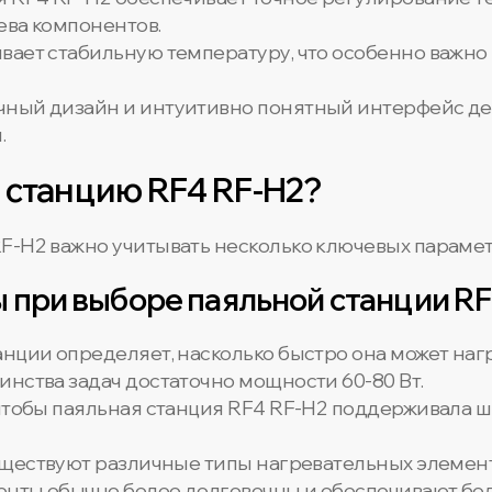
ева компонентов.
ивает стабильную температуру, что особенно важно
чный дизайн и интуитивно понятный интерфейс де
.
 станцию RF4 RF-H2?
F-H2 важно учитывать несколько ключевых парамет
 при выборе паяльной станции RF
анции определяет, насколько быстро она может наг
нства задач достаточно мощности 60-80 Вт.
 чтобы паяльная станция RF4 RF-H2 поддерживала 
уществуют различные типы нагревательных элемент
нты обычно более долговечны и обеспечивают бол