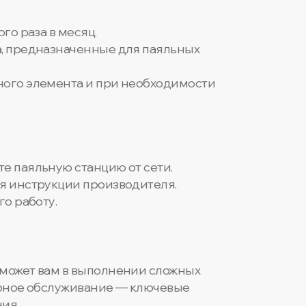
го раза в месяц.
а, предназначенные для паяльных
ного элемента и при необходимости
е паяльную станцию от сети.
уя инструкции производителя.
го работу.
оможет вам в выполнении сложных
лярное обслуживание — ключевые
ия.