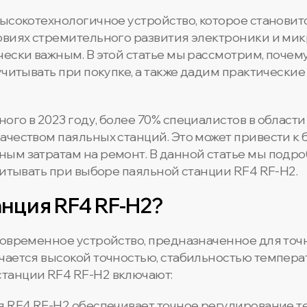
высокотехнологичное устройство, которое станови
овиях стремительного развития электроники и ми
чески важным. В этой статье мы рассмотрим, поче
учитывать при покупке, а также дадим практические
го в 2023 году, более 70% специалистов в области
ачеством паяльных станций. Это может привести к
ым затратам на ремонт. В данной статье мы подроб
читывать при выборе паяльной станции RF4 RF-H2.
анция RF4 RF-H2?
современное устройство, предназначенное для точ
чается высокой точностью, стабильностью темпера
танции RF4 RF-H2 включают:
ия RF4 RF-H2 обеспечивает точное регулирование т