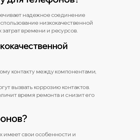
спечивает надежное соединение
 Использование низкокачественной
 затрат времени и ресурсов.
зкокачественной
хому контакту между компонентами,
ут вызвать коррозию контактов.
еличит время ремонта и снизит его
фонов?
х имеет свои особенности и