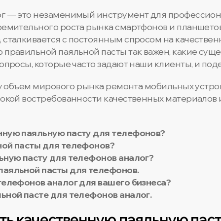
лог — это незаменимый инструмент для профессио
тремительного роста рынка смартфонов и планшето
, сталкивается с постоянным спросом на качествен
 правильной паяльной пасты так важен, какие сущес
вопросы, которые часто задают наши клиенты, и по
оду объем мирового рынка ремонта мобильных устр
сокой востребованности качественных материалов 
нную паяльную пасту для телефонов?
ной пасты для телефонов?
ьную пасту для телефонов аналог?
паяльной пасты для телефонов.
телефонов аналог для вашего бизнеса?
ьной пасте для телефонов аналог.
ь качественную паяльную паст