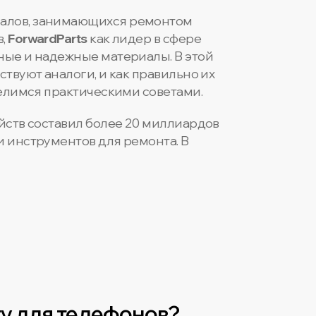
налов, занимающихся ремонтом
в,
ForwardParts
как лидер в сфере
ные и надежные материалы. В этой
твуют аналоги, и как правильно их
делимся практическими советами.
ойств составил более 20 миллиардов
и инструментов для ремонта. В
у для телефонов?