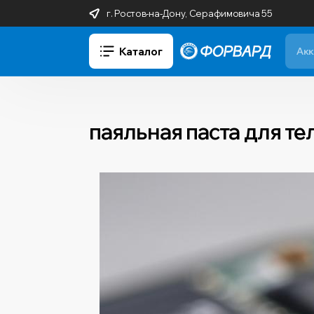
г. Ростов-на-Дону, Серафимовича 55
Каталог
паяльная паста для т