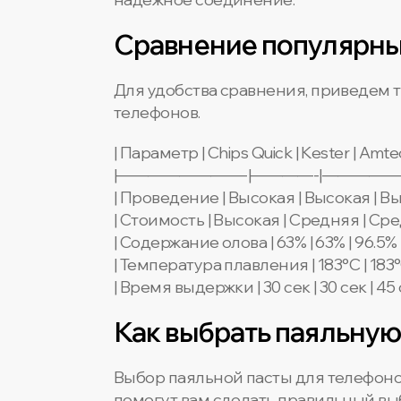
Сравнение популярных
Для удобства сравнения, приведем 
телефонов.
| Параметр | Chips Quick | Kester | Amte
|————————-|————-|—————|
| Проведение | Высокая | Высокая | Вы
| Стоимость | Высокая | Средняя | Сре
| Содержание олова | 63% | 63% | 96.5% 
| Температура плавления | 183°C | 183°C
| Время выдержки | 30 сек | 30 сек | 45 
Как выбрать паяльную
Выбор паяльной пасты для телефоно
помогут вам сделать правильный вы