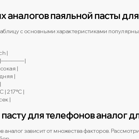
 аналогов паяльной пасты дл
таблицу с основными характеристиками популярных
ch |
————-|
сокая |
дняя |
|
 | 217°C |
сек |
 пасту для телефонов аналог д
в аналог зависит от множества факторов. Рассмотр
бор.