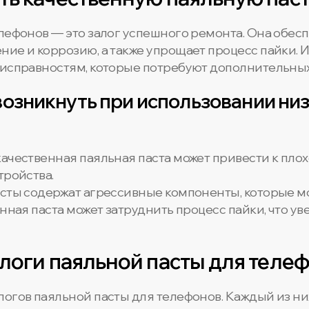
елефонов — это залог успешного ремонта. Она обе
ние и коррозию, а также упрощает процесс пайки.
еисправностям, которые потребуют дополнительных
возникнуть при использовании ни
ачественная паяльная паста может привести к пло
тройства.
ты содержат агрессивные компоненты, которые мог
ная паста может затруднить процесс пайки, что ув
логи паяльной пасты для теле
логов паяльной пасты для телефонов. Каждый из ни