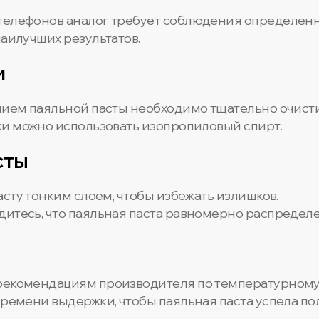
 телефонов аналог требует соблюдения определен
наилучших результатов.
и
ем паяльной пасты необходимо тщательно очистить
и можно использовать изопропиловый спирт.
сты
сту тонким слоем, чтобы избежать излишков.
дитесь, что паяльная паста равномерно распределе
рекомендациям производителя по температурному
времени выдержки, чтобы паяльная паста успела по