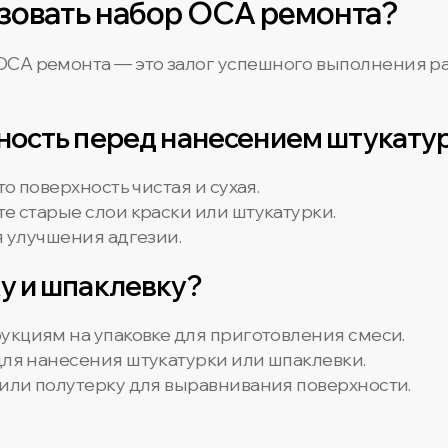
зовать набор OCA ремонта?
CA ремонта — это залог успешного выполнения ра
хность перед нанесением штукату
что поверхность чистая и сухая.
ите старые слои краски или штукатурки.
я улучшения адгезии.
у и шпаклевку?
рукциям на упаковке для приготовления смеси.
для нанесения штукатурки или шпаклевки.
у или полутерку для выравнивания поверхности.