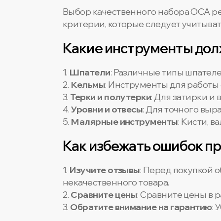
Выбор качественного набора OCA ре
критерии, которые следует учитыват
Какие инструменты дол
1.
Шпатели
: Различные типы шпател
2.
Кельмы
: Инструменты для работы
3.
Терки и полутерки
: Для затирки и
4.
Уровни и отвесы
: Для точного выр
5.
Малярные инструменты
: Кисти, в
Как избежать ошибок п
1.
Изучите отзывы
: Перед покупкой 
некачественного товара.
2.
Сравните цены
: Сравните цены в 
3.
Обратите внимание на гарантию
: