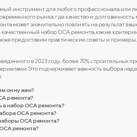
мый инструмент для любого профессионала или 
овременного рынка, где качество и долговечность
та может значительно повлиять на результат вашег
 качественный набор OCA ремонта, какие критерии 
акже предоставим практические советы и примеры,
веденного в 2023 году, более 70% строительных пр
риалами. Это подчеркивает важность выбора наде
:
ем он нужен?
CA ремонта?
 в набор OCA ремонта?
набора OCA ремонта?
наборы OCA ремонта?
 OCA ремонта?