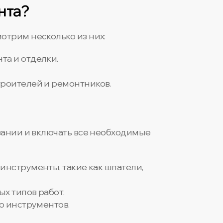
нта?
отрим несколько из них:
та и отделки.
роителей и ремонтников.
вании и включать все необходимые
инструменты, такие как шпатели,
х типов работ.
ию инструментов.