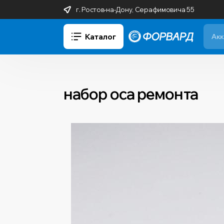
г. Ростов-на-Дону, Серафимовича 55
Каталог
набор oca ремонта