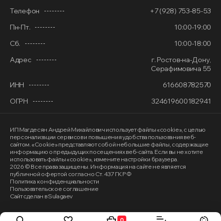
Телефон
+7 (928) 753-85-53
Пн-Пт.
10:00-19:00
Сб.
10:00-18:00
Адрес
г. Ростов-на-Дону,
Серафимовича 55
ИНН
616608782570
ОГРН
324619600182941
ИП Магдесян Андрей Михайлович
использует файлы «cookie»
, с целью
персонализации сервисов и повышения удобства пользования веб-
сайтом. «Cookie» представляют собой небольшие файлы, содержащие
информацию о предыдущих посещениях веб-сайта. Если вы не хотите
использовать файлы «cookie», измените настройки браузера.
2026 © Все права защищены. Информация на сайте не является
публичной офертой согласно Ст. 437 ГК РФ
Политика конфиденциальности
Пользовательское соглашение
Сайт сделан в Sulagaev
0