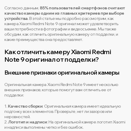
Согласно данным,
85% пользователей смартфонов считают
качество камеры одним из главных критериев при выборе
устройства
. В этой статье мы подробно рассмотрим, как
камера Xiaomi Redmi Note 9 оригинал может удовлетворить
ваши потребности в фотографии и видеосъемке. Мы также
обсудим, как отличить оригинальную камеру от подделки, и
какие преимущества она предоставляет.
Как отличить камеру Xiaomi Redmi
Note 9 оригинал от подделки?
Внешние признаки оригинальной камеры
Оригинальная камера Xiaomi Redmi Note 9 имеет несколько
внешних признаков, которые помогут вам отличить ее от
подделки:
1.
Качество сборки
: Оригинальная камера имеет идеальную
подгонку всех элементов. Проверьте, нет ли зазоров или
неровностей.
2.
Логотип и надписи
: На оригинальной камере логотип Xiaomi
и надписи выполнены четко и без ошибок.