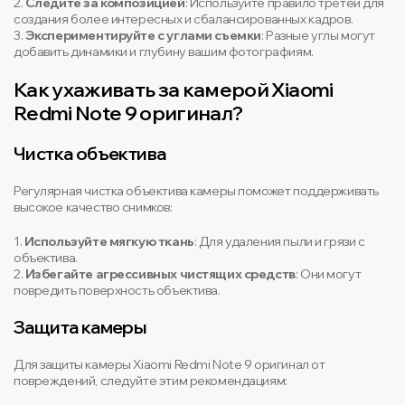
2.
Следите за композицией
: Используйте правило третей для
создания более интересных и сбалансированных кадров.
3.
Экспериментируйте с углами съемки
: Разные углы могут
добавить динамики и глубину вашим фотографиям.
Как ухаживать за камерой Xiaomi
Redmi Note 9 оригинал?
Чистка объектива
Регулярная чистка объектива камеры поможет поддерживать
высокое качество снимков:
1.
Используйте мягкую ткань
: Для удаления пыли и грязи с
объектива.
2.
Избегайте агрессивных чистящих средств
: Они могут
повредить поверхность объектива.
Защита камеры
Для защиты камеры Xiaomi Redmi Note 9 оригинал от
повреждений, следуйте этим рекомендациям: