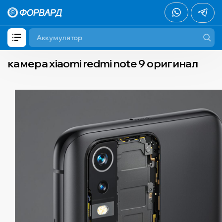
камера xiaomi redmi note 9 оригинал