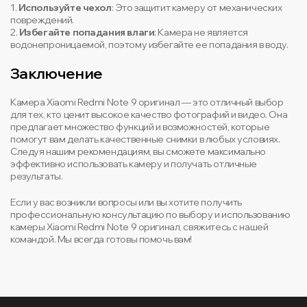
1.
Используйте чехол
: Это защитит камеру от механических
повреждений.
2.
Избегайте попадания влаги
: Камера не является
водонепроницаемой, поэтому избегайте ее попадания в воду.
Заключение
Камера Xiaomi Redmi Note 9 оригинал — это отличный выбор
для тех, кто ценит высокое качество фотографий и видео. Она
предлагает множество функций и возможностей, которые
помогут вам делать качественные снимки в любых условиях.
Следуя нашим рекомендациям, вы сможете максимально
эффективно использовать камеру и получать отличные
результаты.
Если у вас возникли вопросы или вы хотите получить
профессиональную консультацию по выбору и использованию
камеры Xiaomi Redmi Note 9 оригинал, свяжитесь с нашей
командой. Мы всегда готовы помочь вам!