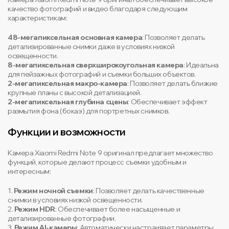
качество фотографий и видео благодаря следующим
характеристикам:
48-мегапиксельная основная камера
: Позволяет делать
детализированные снимки даже в условиях низкой
освещенности.
8-мегапиксельная сверхширокоугольная камера
: Идеальна
для пейзажных фотографий и съемки больших объектов.
2-мегапиксельная макро-камера
: Позволяет делать близкие
крупные планы с высокой детализацией.
2-мегапиксельная глубина сцены
: Обеспечивает эффект
размытия фона (бокаэ) для портретных снимков.
Функции и возможности
Камера Xiaomi Redmi Note 9 оригинал предлагает множество
функций, которые делают процесс съемки удобным и
интересным:
1.
Режим ночной съемки
: Позволяет делать качественные
снимки в условиях низкой освещенности.
2.
Режим HDR
: Обеспечивает более насыщенные и
детализированные фотографии.
3.
Режим AI-камеры
: Автоматически настраивает параметры