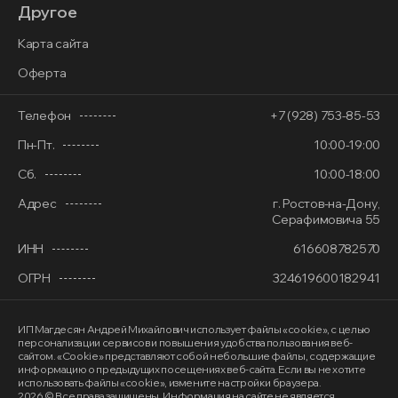
Другое
Карта сайта
Оферта
Телефон
+7 (928) 753-85-53
Пн-Пт.
10:00-19:00
Сб.
10:00-18:00
Адрес
г. Ростов-на-Дону,
Серафимовича 55
ИНН
616608782570
ОГРН
324619600182941
ИП Магдесян Андрей Михайлович
использует файлы «cookie»
, с целью
персонализации сервисов и повышения удобства пользования веб-
сайтом. «Cookie» представляют собой небольшие файлы, содержащие
информацию о предыдущих посещениях веб-сайта. Если вы не хотите
использовать файлы «cookie», измените настройки браузера.
2026 © Все права защищены. Информация на сайте не является