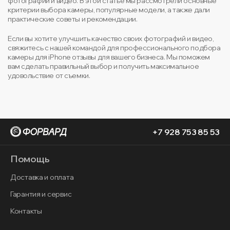
фотографий и видео. В этой статье мы рассмотрели основные
критерии выбора камеры, популярные модели, а также дали
практические советы и рекомендации.
Если вы хотите улучшить качество своих фотографий и видео,
свяжитесь с нашей командой для профессионального подбора
камеры для iPhone отзывы для вашего бизнеса. Мы поможем
вам сделать правильный выбор и получить максимальное
удовольствие от съемки.
+7 928 753 85 53
Помощь
Доставка и оплата
Гарантия и сервис
Контакты