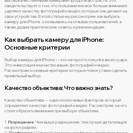
высококачественными камерами продолжают расти. Это
свидетельствует о том, что пользователи все больше внимания
уделяют качеству фотографий и видео, которые они делают на
свои устройства. В этой статье мы рассмотрим, как выбрать
камеру для iPhone, основываясь на отзывах пользователей, а
также дадим практические советы и рекомендации.
Как выбрать камеру для iPhone:
Основные критерии
Выбор камеры для iPhone — это не просто покупка аксессуара.
Это инвестиция в качество ваших фотографий и видео.
Рассмотрим основные критерии, которые помогут вам сделать
правильный выбор.
Качество объектива: Что важно знать?
Качество объектива — один из ключевых факторов, который
определяет качество фотографий и видео. Рассмотрим, на что
стоит обратить внимание при выборе объектива.
1.
Разрешение
: Чем выше разрешение, тем лучше детализация
на фотографиях.
2.
Диафрагма
: Широкий диапазон диафрагмы позволяет лучше