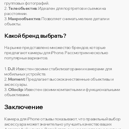
групповых фотографий.
2.
Телеобъектив
: Идеален для портретов и съемки на
расстоянии.
3.
Макрообъектив
: Позволяет снимать мелкие детали и
объекты.
Какой бренд выбрать?
На рынке представлено множество брендов, которые
предлагают камеры для iPhone. Рассмотрим несколько
популярных вариантов.
1.
DJI
: Известен своими стабилизаторами и камерами для
мобильных устройств.
2.
Moment
: Предлагает высококачественные объективы и
аксессуары.
3.
Olloclip
: Известен своими компактными и функциональными
объективами.
Заключение
Камера для iPhone отзывы показывают, что правильный выбор
аксессуара может значительно улучшить качество ваших