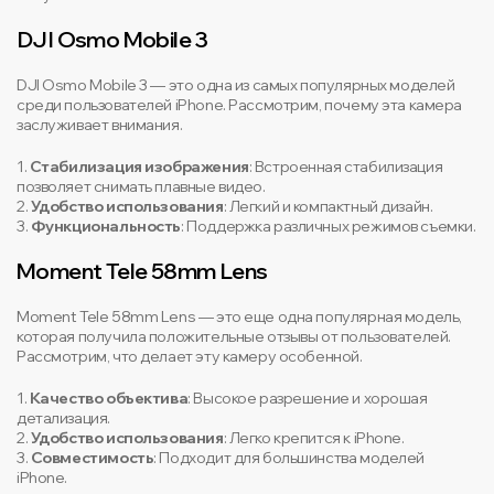
DJI Osmo Mobile 3
DJI Osmo Mobile 3 — это одна из самых популярных моделей
среди пользователей iPhone. Рассмотрим, почему эта камера
заслуживает внимания.
1.
Стабилизация изображения
: Встроенная стабилизация
позволяет снимать плавные видео.
2.
Удобство использования
: Легкий и компактный дизайн.
3.
Функциональность
: Поддержка различных режимов съемки.
Moment Tele 58mm Lens
Moment Tele 58mm Lens — это еще одна популярная модель,
которая получила положительные отзывы от пользователей.
Рассмотрим, что делает эту камеру особенной.
1.
Качество объектива
: Высокое разрешение и хорошая
детализация.
2.
Удобство использования
: Легко крепится к iPhone.
3.
Совместимость
: Подходит для большинства моделей
iPhone.