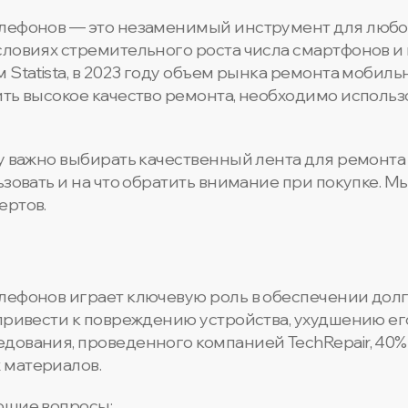
елефонов — это незаменимый инструмент для любо
словиях стремительного роста числа смартфонов и 
 Statista, в 2023 году объем рынка ремонта мобиль
ить высокое качество ремонта, необходимо исполь
у важно выбирать качественный лента для ремонта
ьзовать и на что обратить внимание при покупке. 
ертов.
лефонов играет ключевую роль в обеспечении дол
 привести к повреждению устройства, ухудшению е
дования, проведенного компанией TechRepair, 40%
 материалов.
ющие вопросы: