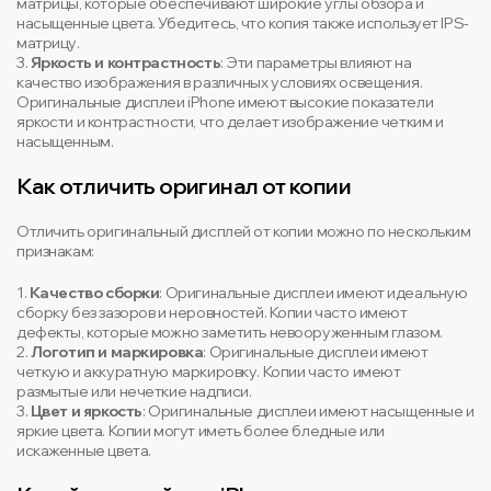
матрицы, которые обеспечивают широкие углы обзора и
насыщенные цвета. Убедитесь, что копия также использует IPS-
матрицу.
3.
Яркость и контрастность
: Эти параметры влияют на
качество изображения в различных условиях освещения.
Оригинальные дисплеи iPhone имеют высокие показатели
яркости и контрастности, что делает изображение четким и
насыщенным.
Как отличить оригинал от копии
Отличить оригинальный дисплей от копии можно по нескольким
признакам:
1.
Качество сборки
: Оригинальные дисплеи имеют идеальную
сборку без зазоров и неровностей. Копии часто имеют
дефекты, которые можно заметить невооруженным глазом.
2.
Логотип и маркировка
: Оригинальные дисплеи имеют
четкую и аккуратную маркировку. Копии часто имеют
размытые или нечеткие надписи.
3.
Цвет и яркость
: Оригинальные дисплеи имеют насыщенные и
яркие цвета. Копии могут иметь более бледные или
искаженные цвета.