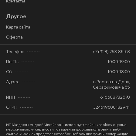
Контакты
Другое
Карта сайта
Оферта
Телефон
+7 (928) 753-85-53
Пн-Пт.
10:00-19:00
Сб.
10:00-18:00
Адрес
г. Ростов-на-Дону,
Серафимовича 55
ИНН
616608782570
ОГРН
324619600182941
ИП Магдесян Андрей Михайлович
использует файлы «cookie»
, с целью
персонализации сервисов и повышения удобства пользования веб-
сайтом. «Cookie» представляют собой небольшие файлы, содержащие