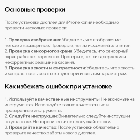
Основные проверки
После установки дисплея для iPhone копия необходимо
провести несколько проверок:
1.
Проверка изображения
: Убедитесь, что изображение
четкое и насыщенное. Проверьте, нет ли искажений или пятен.
2.
Проверка сенсорного экрана
: Убедитесь, что сенсорный
экран работает корректно. Проверьте, нет ли задержек или
некорректных реакций на касания.
3.
Проверка яркости и контрастности
: Убедитесь, что яркость
и контрастность соответствуют оригинальным параметрам.
Как избежать ошибок при установке
1.
Используйте качественные инструменты
: Не экономьте на
инструментах. Используйте только качественные и
проверенные инструменты.
2.
Следуйте инструкции
: Внимательно следуйте инструкции
по установке. Не торопитесь и не пропускайте шаги.
3.
Проверяйте качество
: После установки обязательно
проверьте качество работы нового дисплея.