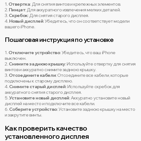
1.
Отвертка
: Для снятия винтов и крепежных элементов.
2.
Пинцет
: Для аккуратного извлечения мелких деталей.
3.
Скребок
: Для снятия старого дисплея.
4.
Новый дисплей
: Убедитесь, что он соответствует модели
вашего iPhone.
Пошаговая инструкция по установке
1.
Отключите устройство
: Убедитесь, что ваш iPhone
выключен.
2.
Снимите заднюю крышку
: Используйте отвертку для снятия
винтов и аккуратно снимите заднюю крышку.
3.
Отсоедините кабели
: Отсоедините все кабели, которые
подключены к старому дисплею.
4.
Снимите старый дисплей
: Используйте скребок для
аккуратного снятия старого дисплея.
5.
Установите новый дисплей
: Аккуратно установите новый
дисплей на место и подключите все кабели.
6.
Соберите устройство
: Установите заднюю крышку на место
и закрутите винты.
Как проверить качество
установленного дисплея