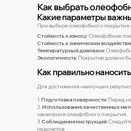
Как выбрать олеофобн
Какие параметры важны
При выборе олеофобного покрытия в
Стойкость к износу
: Олеофобное по
Стойкость к химическим воздейств
Температурный диапазон
: Олеофоб
Экологичность
: Покрытие должно б
Как правильно наносит
Для достижения наилучших результа
1.
Подготовка поверхности
: Перед 
2.
Использование качественных ма
нанесения олеофобного покрытия.
3.
Соблюдение инструкций
: Следуй
недочетов.