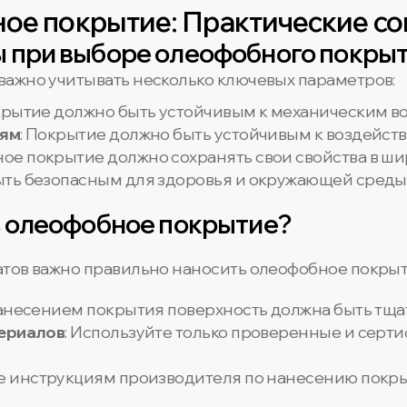
ое покрытие: Практические со
 при выборе олеофобного покры
ажно учитывать несколько ключевых параметров:
крытие должно быть устойчивым к механическим во
иям
: Покрытие должно быть устойчивым к воздейст
ное покрытие должно сохранять свои свойства в ш
ыть безопасным для здоровья и окружающей среды
ь олеофобное покрытие?
тов важно правильно наносить олеофобное покрыт
нанесением покрытия поверхность должна быть тща
териалов
: Используйте только проверенные и сер
те инструкциям производителя по нанесению покры