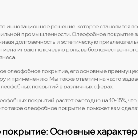
то инновационное решение, которое становится вс
обильной промышленности. Олеофобное покрытие з
чивая долговечность и эстетическую привлекательн
гигиена играют ключевую роль, выбор качественног
знеса.
акое олеофобное покрытие, его основные преимущес
ру и применению. Мы также ответим на часто зада
леофобных покрытий в различных сферах.
леофобных покрытий растет ежегодно на 10-15%, что
что такое олеофобное покрытие, поможет вам сдел
 покрытие: Основные характе