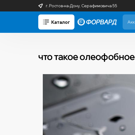
г. Ростов-на-Дону, Серафимовича 55
Каталог
что такое олеофобно