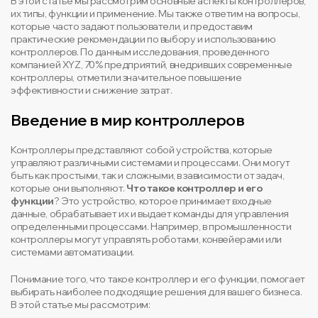
В этой статье мы рассмотрим основные аспекты контроллеров,
их типы, функции и применение. Мы также ответим на вопросы,
которые часто задают пользователи, и предоставим
практические рекомендации по выбору и использованию
контроллеров. По данным исследования, проведенного
компанией XYZ, 70% предприятий, внедривших современные
контроллеры, отметили значительное повышение
эффективности и снижение затрат.
Введение в мир контроллеров
Контроллеры представляют собой устройства, которые
управляют различными системами и процессами. Они могут
быть как простыми, так и сложными, в зависимости от задач,
которые они выполняют.
Что такое контроллер и его
функции
? Это устройство, которое принимает входные
данные, обрабатывает их и выдает команды для управления
определенными процессами. Например, в промышленности
контроллеры могут управлять роботами, конвейерами или
системами автоматизации.
Понимание того, что такое контроллер и его функции, помогает
выбирать наиболее подходящие решения для вашего бизнеса.
В этой статье мы рассмотрим: