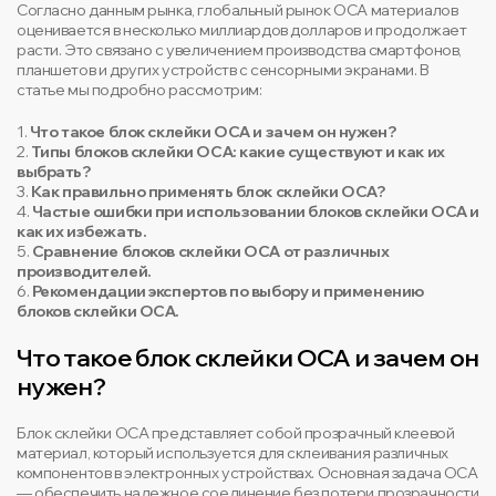
Согласно данным рынка, глобальный рынок OCA материалов
оценивается в несколько миллиардов долларов и продолжает
расти. Это связано с увеличением производства смартфонов,
планшетов и других устройств с сенсорными экранами. В
статье мы подробно рассмотрим:
1.
Что такое блок склейки OCA и зачем он нужен?
2.
Типы блоков склейки OCA: какие существуют и как их
выбрать?
3.
Как правильно применять блок склейки OCA?
4.
Частые ошибки при использовании блоков склейки OCA и
как их избежать.
5.
Сравнение блоков склейки OCA от различных
производителей.
6.
Рекомендации экспертов по выбору и применению
блоков склейки OCA.
Что такое блок склейки OCA и зачем он
нужен?
Блок склейки OCA представляет собой прозрачный клеевой
материал, который используется для склеивания различных
компонентов в электронных устройствах. Основная задача OCA
— обеспечить надежное соединение без потери прозрачности