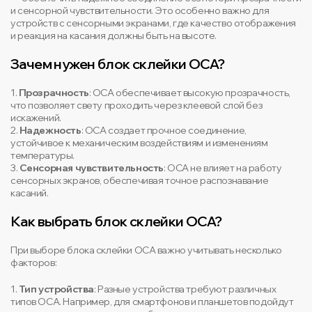
и сенсорной чувствительности. Это особенно важно для
устройств с сенсорными экранами, где качество отображения
и реакция на касания должны быть на высоте.
Зачем нужен блок склейки OCA?
1.
Прозрачность
: OCA обеспечивает высокую прозрачность,
что позволяет свету проходить через клеевой слой без
искажений.
2.
Надежность
: OCA создает прочное соединение,
устойчивое к механическим воздействиям и изменениям
температуры.
3.
Сенсорная чувствительность
: OCA не влияет на работу
сенсорных экранов, обеспечивая точное распознавание
касаний.
Как выбрать блок склейки OCA?
При выборе блока склейки OCA важно учитывать несколько
факторов:
1.
Тип устройства
: Разные устройства требуют различных
типов OCA. Например, для смартфонов и планшетов подойдут