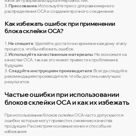
избегая пузырьков воздуха и неровностей.
3.
Прессование
: Используйте пресс для равномерного
распределения OCA и создания прочного соединения.
Как избежать ошибок при применении
блока склейки OCA?
1.
Не спешите
: Уделяйте достаточно времени каждому этапу
процесса, чтобы избежать ошибок.
2.
Используйте качественные материалы
: Не экономьте на
качестве OCA, так как это может привести к проблемам в
будущем.
3.
Следуйте инструкциям производителя
: Всегда следуйте
рекомендациям производителя, чтобы достичь наилучших
результатов.
Частые ошибки при использовании
блоков склейки OCA и как их избежать
При использовании блоков склейки OCA часто допускаются
ошибки, которые могут привести к снижению качества
продукции. Рассмотрим основные из них и способы их
избежания: