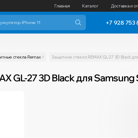
Главная
Каталог
Доставка и о
+7 928 753 
итные стекла Remax
Защитное стекло REMAX GL-27 3D Black дл
X GL-27 3D Black для Samsung 