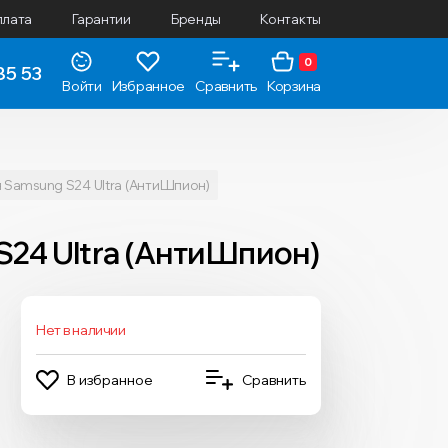
плата
Гарантии
Бренды
Контакты
0
85 53
Войти
Избранное
Сравнить
Корзина
я Samsung S24 Ultra (АнтиШпион)
S24 Ultra (АнтиШпион)
Нет в наличии
В избранное
Сравнить