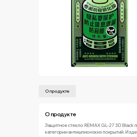
О продукте
О продукте
Защитное стекло REMAX GL-27 3D Black п
категории антишпионских покрытий. Изде