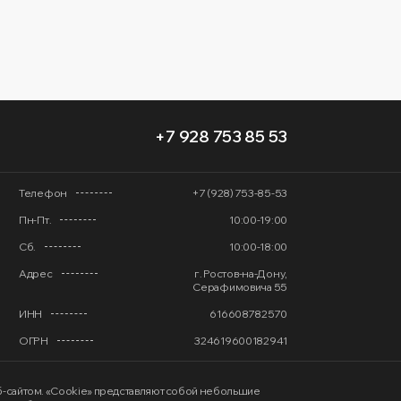
+7 928 753 85 53
Телефон
+7 (928) 753-85-53
Пн-Пт.
10:00-19:00
Сб.
10:00-18:00
Адрес
г. Ростов-на-Дону,
Серафимовича 55
ИНН
616608782570
ОГРН
324619600182941
еб-сайтом. «Cookie» представляют собой небольшие