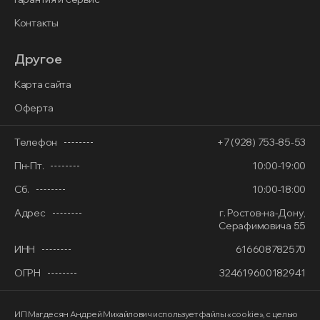
Контакты
Другое
Карта сайта
Оферта
Телефон
+7 (928) 753-85-53
Пн-Пт.
10:00-19:00
Сб.
10:00-18:00
Адрес
г. Ростов-на-Дону,
Серафимовича 55
ИНН
616608782570
ОГРН
324619600182941
ИП Магдесян Андрей Михайлович
использует файлы «cookie»
, с целью